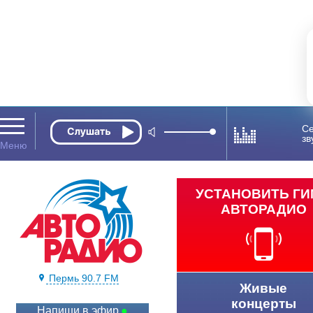
Се
зв
УСТАНОВИТЬ Г
АВТОРАДИО
Пермь 90.7 FM
Живые
концерты
Напиши в эфир