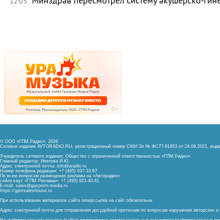
Минздрав пересмотрел систему акушерско-ги
12:05
© ООО «ГПМ Радио», 2026
Сетевое издание AVTORADIO.RU, регистрационный номер
СМИ Эл № ФС77-81953 от 24.09.2021,
выда
Учредитель сетевого издания: Общество с ограниченной ответственностью «ГПМ Радио»
Главный редактор: Ипатова И.Ю.
Адрес электронной почты:
info@aradio.ru
Номер телефона редакции: +7 (495) 937-33-67
По всем вопросам размещения рекламы на «Авторадио»
сейлз-хаус «ГПМ Реклама»: +7 (495) 921-40-41
E-mail:
sales@gazprom-media.ru
https://gpmsaleshouse.ru
При использовании материалов сайта гиперссылка на сайт обязательна
Адрес электронной почты для отправления досудебной претензии по вопросам нарушения авторских 