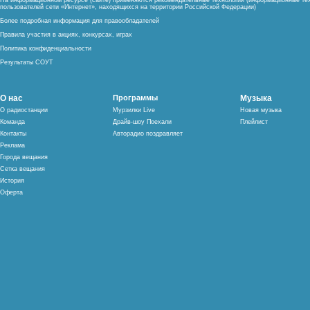
На информационном ресурсе (сайте) применяются рекомендательные технологии (информационные тех
пользователей сети «Интернет», находящихся на территории Российской Федерации)
Более подробная информация для правообладателей
Правила участия в акциях, конкурсах, играх
Политика конфиденциальности
Результаты СОУТ
О нас
Программы
Музыка
О радиостанции
Мурзилки Live
Новая музыка
Команда
Драйв-шоу Поехали
Плейлист
Контакты
Авторадио поздравляет
Реклама
Города вещания
Сетка вещания
История
Оферта