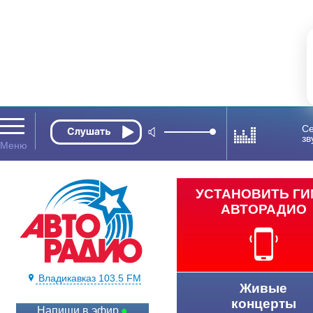
Се
зв
УСТАНОВИТЬ Г
АВТОРАДИО
Владикавказ 103.5 FM
Живые
концерты
Напиши в эфир