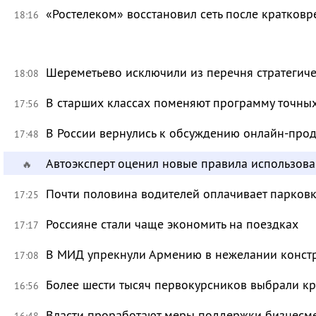
«Ростелеком» восстановил сеть после кратков
18:16
Шереметьево исключили из перечня стратегич
18:08
В старших классах поменяют программу точных
17:56
В России вернулись к обсуждению онлайн-про
17:48
Автоэксперт оценил новые правила использов
🔥
Почти половина водителей оплачивает парковк
17:25
Россияне стали чаще экономить на поездках
17:17
В МИД упрекнули Армению в нежелании констр
17:08
Более шести тысяч первокурсников выбрали к
16:56
Власти проработают меры поддержки бизнесме
16:48