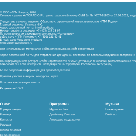
© ООО «ГПМ Радио», 2026
Сетевое издание AVTORADIO.RU, регистрационный номер
СМИ Эл № ФС77-81953 от 24.09.2021,
выда
Учредитель сетевого издания: Общество с ограниченной ответственностью «ГПМ Радио»
Главный редактор: Ипатова И.Ю.
Адрес электронной почты:
info@aradio.ru
Номер телефона редакции: +7 (495) 937-33-67
По всем вопросам размещения рекламы на «Авторадио»
сейлз-хаус «ГПМ Реклама»: +7 (495) 921-40-41
E-mail:
sales@gazprom-media.ru
https://gpmsaleshouse.ru
При использовании материалов сайта гиперссылка на сайт обязательна
Адрес электронной почты для отправления досудебной претензии по вопросам нарушения авторских 
На информационном ресурсе (сайте) применяются рекомендательные технологии (информационные тех
пользователей сети «Интернет», находящихся на территории Российской Федерации)
Более подробная информация для правообладателей
Правила участия в акциях, конкурсах, играх
Политика конфиденциальности
Результаты СОУТ
О нас
Программы
Музыка
О радиостанции
Мурзилки Live
Новая музыка
Команда
Драйв-шоу Поехали
Плейлист
Контакты
Авторадио поздравляет
Реклама
Города вещания
Сетка вещания