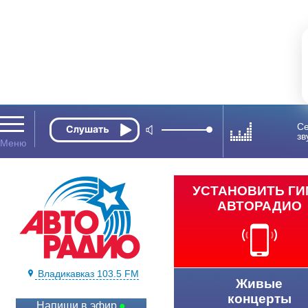
Се
зв
УСТАНОВИТЬ Г
АВТОРАДИО
Владикавказ 103.5 FM
Живые
концерты
Напиши в эфир