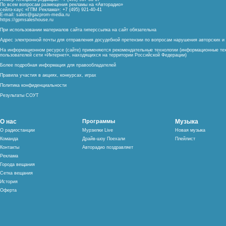
По всем вопросам размещения рекламы на «Авторадио»
сейлз-хаус «ГПМ Реклама»: +7 (495) 921-40-41
E-mail:
sales@gazprom-media.ru
https://gpmsaleshouse.ru
При использовании материалов сайта гиперссылка на сайт обязательна
Адрес электронной почты для отправления досудебной претензии по вопросам нарушения авторских 
На информационном ресурсе (сайте) применяются рекомендательные технологии (информационные тех
пользователей сети «Интернет», находящихся на территории Российской Федерации)
Более подробная информация для правообладателей
Правила участия в акциях, конкурсах, играх
Политика конфиденциальности
Результаты СОУТ
О нас
Программы
Музыка
О радиостанции
Мурзилки Live
Новая музыка
Команда
Драйв-шоу Поехали
Плейлист
Контакты
Авторадио поздравляет
Реклама
Города вещания
Сетка вещания
История
Оферта