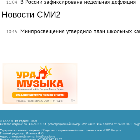
В России зафиксирована недельная дефляция
11:04
Новости СМИ2
Минпросвещения утвердило план школьных ка
10:45
© ООО «ГПМ Радио», 2026
Сетевое издание AVTORADIO.RU, регистрационный номер
СМИ Эл № ФС77-81953 от 24.09.2021,
выда
Учредитель сетевого издания: Общество с ограниченной ответственностью «ГПМ Радио»
Главный редактор: Ипатова И.Ю.
Адрес электронной почты:
info@aradio.ru
Номер телефона редакции: +7 (495) 937-33-67