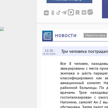
НОВОСТИ
Новости часа
Три человека пострадал
13:35
19.05.2026
Все 8 человек, находив
эвакуированы с места прои
экипажа и шесть парашют
классифицировано как ав
авиационный комитет. Н
районной больницы. По д
врачами. Трое находив
госпитализирован с ожога
Напомню, самолёт Ан-2 вы
обстановки. Затем пилот р