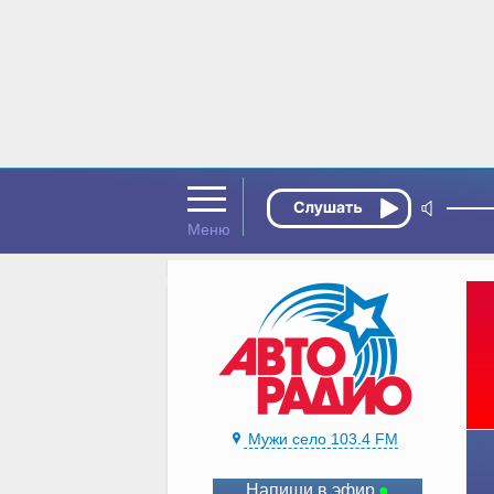
Мужи село 103.4 FM
Напиши в эфир