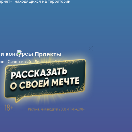
ернет», находящихся на территории
 и конкурсы
Проекты
нег. Счастливый
Дискотека 80-х
Живые концерты
Журнал Авторадио
Авторадио
в смартфоне