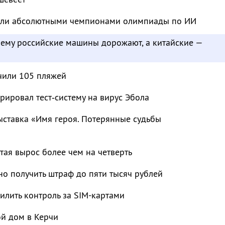
тали абсолютными чемпионами олимпиады по ИИ
чему российские машины дорожают, а китайские —
чили 105 пляжей
рировал тест‑систему на вирус Эбола
ыставка «Имя героя. Потерянные судьбы
тая вырос более чем на четверть
о получить штраф до пяти тысяч рублей
лить контроль за SIM-картами
ой дом в Керчи