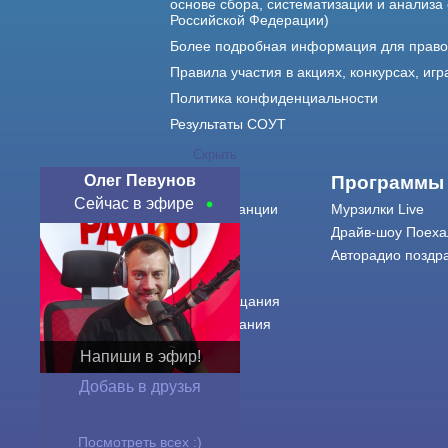
основе сбора, систематизации и анализа
Российской Федерации)
Более подробная информация для прав
Правила участия в акциях, конкурсах, игр
Политика конфиденциальности
Результаты СОУТ
Скрыть
Олег Певунов
О нас
Программы
Сейчас в эфире
О радиостанции
Мурзилки Live
Команда
Драйв-шоу Поеха
Контакты
Авторадио поздр
Реклама
Города вещания
Сетка вещания
История
Напиши в эфир!
Оферта
Добавь в друзья
Посмотреть всех :)