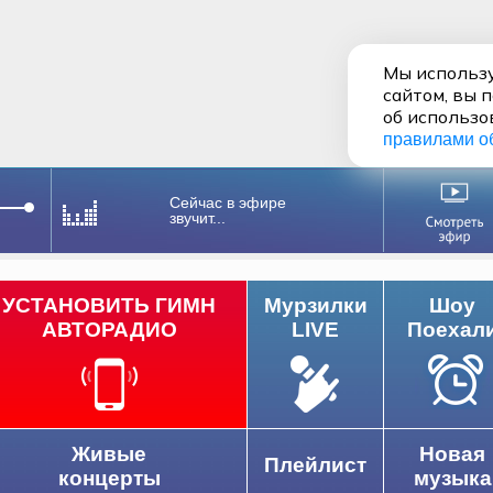
Мы использу
сайтом, вы 
об использо
правилами о
Сейчас в эфире
звучит...
УСТАНОВИТЬ ГИМН
Мурзилки
Шоу
АВТОРАДИО
LIVE
Поехал
Живые
Новая
Плейлист
концерты
музыка