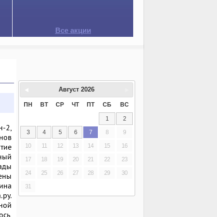
Все акции
Август
2026
ПН
ВТ
СР
ЧТ
ПТ
СБ
ВС
1
2
-2,
3
4
5
6
7
8
9
енов
тие
10
11
12
13
14
15
16
ный
17
18
19
20
21
22
23
ады
24
25
26
27
28
29
30
ены
ина
31
.ру.
ной
ось,