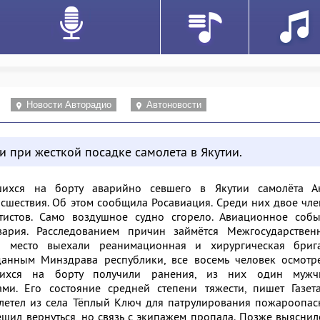
Новости Авторадио
Автоновости
и при жесткой посадке самолета в Якутии.
шихся на борту аварийно севшего в Якутии самолёта Ан
сшествия. Об этом сообщила Росавиация. Среди них двое чл
истов. Само воздушное судно сгорело. Авиационное собы
ария. Расследованием причин займётся Межгосударствен
а место выехали реанимационная и хирургическая бриг
анным Минздрава республики, все восемь человек осмотр
шихся на борту получили ранения, из них один мужч
ми. Его состояние средней степени тяжести, пишет Газета
летел из села Тёплый Ключ для патрулирования пожароопас
ешил вернуться, но связь с экипажем пропала. Позже выяснил