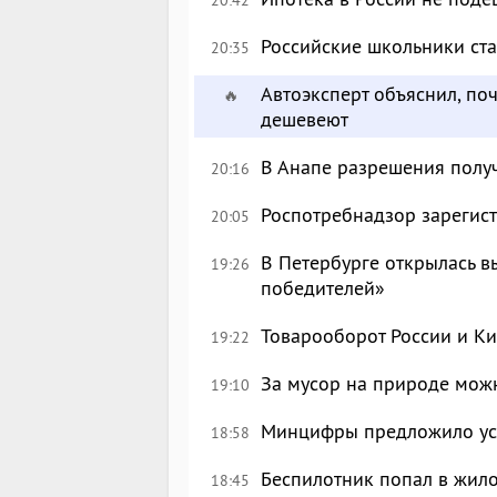
Российские школьники с
20:35
Автоэксперт объяснил, по
🔥
дешевеют
В Анапе разрешения полу
20:16
Роспотребнадзор зарегист
20:05
В Петербурге открылась в
19:26
победителей»
Товарооборот России и Ки
19:22
За мусор на природе можн
19:10
Минцифры предложило уси
18:58
Беспилотник попал в жил
18:45