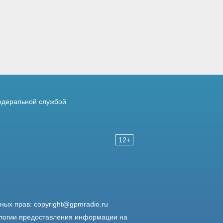
деральной службой
12+
жных прав:
copyright@gpmradio.ru
логии предоставления информации на