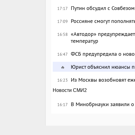
Путин обсудил с Совбезом
17:17
Россияне смогут пополнят
17:09
«Автодор» предупреждает 
16:58
температур
ФСБ предупредила о ново
16:47
Юрист объяснил нюансы п
🔥
Из Москвы возобновят еж
16:23
Новости СМИ2
В Минобрнауки заявили о 
16:17