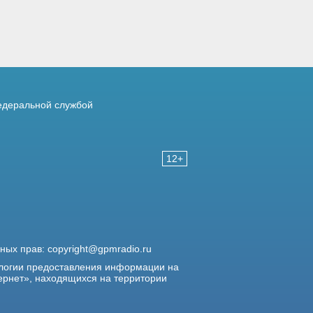
деральной службой
12+
жных прав:
copyright@gpmradio.ru
логии предоставления информации на
ернет», находящихся на территории