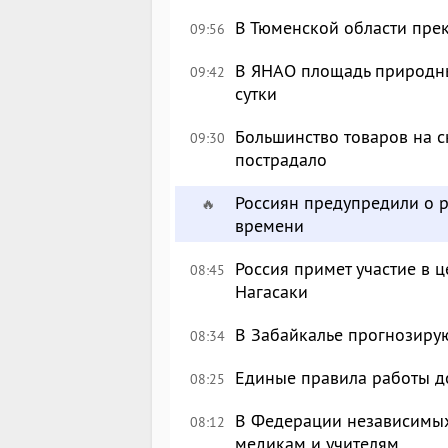
В Тюменской области пре
09:56
В ЯНАО площадь природных
09:42
сутки
Большинство товаров на с
09:30
пострадало
Россиян предупредили о р
🔥
времени
Россия примет участие в
08:45
Нагасаки
В Забайкалье прогнозирую
08:34
Единые правила работы д
08:25
В Федерации независимых
08:12
медикам и учителям