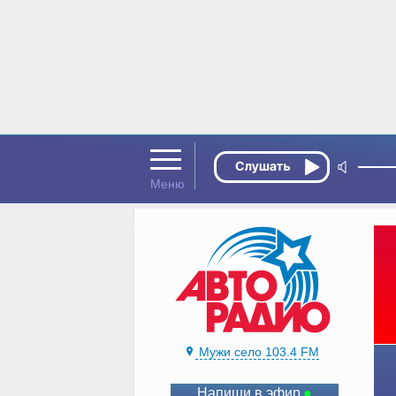
Мужи село 103.4 FM
Напиши в эфир