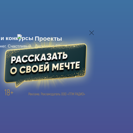
 и конкурсы
Проекты
нег. Счастливый
Дискотека 80-х
Живые концерты
Журнал Авторадио
Авторадио
в смартфоне