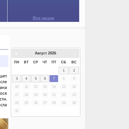
Все акции
Август
2026
ПН
ВТ
СР
ЧТ
ПТ
СБ
ВС
1
2
шет
3
4
5
6
7
8
9
исле
вана
10
11
12
13
14
15
16
гося
17
18
19
20
21
22
23
сти.
24
25
26
27
28
29
30
сла
31