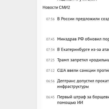
Новости СМИ2
В России предложили созд
07:56
Минздрав РФ обновил по
07:45
В Екатеринбурге из-за ата
07:34
Трамп запретил «родильн
07:25
США ввели санкции проти
07:12
Дептранс допустил прокат
06:56
инфраструктуры
Первый штраф за борщеви
06:45
помощью ИИ