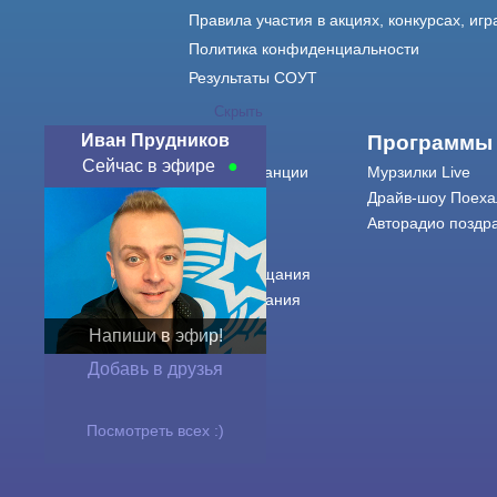
Правила участия в акциях, конкурсах, игр
Политика конфиденциальности
Результаты СОУТ
Скрыть
Иван Прудников
О нас
Программы
Сейчас в эфире
О радиостанции
Мурзилки Live
Команда
Драйв-шоу Поеха
Контакты
Авторадио поздр
Реклама
Города вещания
Сетка вещания
История
Напиши в эфир!
Оферта
Добавь в друзья
Посмотреть всех :)