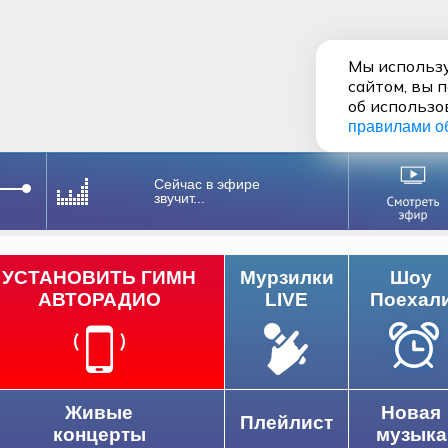
Мы использу
сайтом, вы 
об использо
правилами о
Сейчас в эфире
звучит...
УСТАНОВИТЬ ГИМН
Мурзилки
Шоу
АВТОРАДИО
LIVE
Поехал
Живые
Новая
Плейлист
концерты
музыка