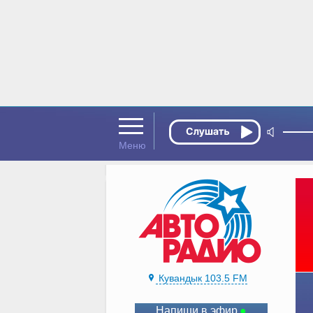
Кувандык 103.5 FM
Напиши в эфир