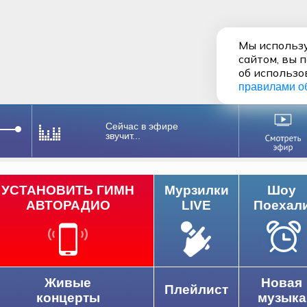
Мы использу
сайтом, вы 
об использо
правилами о
Сейчас в эфире
звучит...
УСТАНОВИТЬ ГИМН
Мурзилки
Шоу
АВТОРАДИО
LIVE
Поехал
Живые
Новая
Плейлист
концерты
музыка