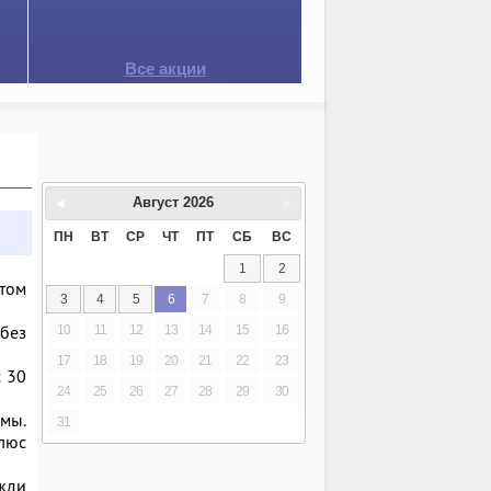
Все акции
Август
2026
ПН
ВТ
СР
ЧТ
ПТ
СБ
ВС
1
2
этом
3
4
5
6
7
8
9
без
10
11
12
13
14
15
16
17
18
19
20
21
22
23
с 30
24
25
26
27
28
29
30
рмы.
31
плюс
ожди