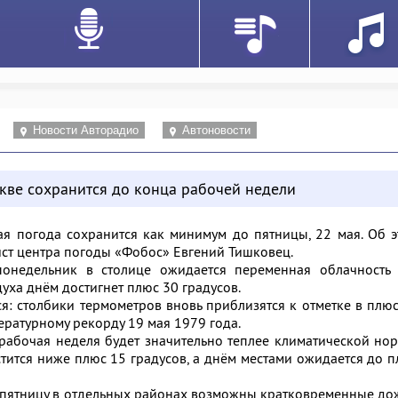
Новости Авторадио
Автоновости
кве сохранится до конца рабочей недели
я погода сохранится как минимум до пятницы, 22 мая. Об 
ст центра погоды «Фобос» Евгений Тишковец.
понедельник в столице ожидается переменная облачность 
духа днём достигнет плюс 30 градусов.
я: столбики термометров вновь приблизятся к отметке в плю
пературному рекорду 19 мая 1979 года.
 рабочая неделя будет значительно теплее климатической но
тится ниже плюс 15 градусов, а днём местами ожидается до 
 и пятницу в отдельных районах возможны кратковременные д