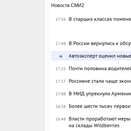
Новости СМИ2
В старших классах поменя
17:56
В России вернулись к об
17:48
Автоэксперт оценил новы
🔥
Почти половина водителе
17:25
Россияне стали чаще экон
17:17
В МИД упрекнули Армению
17:08
Более шести тысяч перво
16:56
Власти проработают меры
16:48
на склады Wildberries