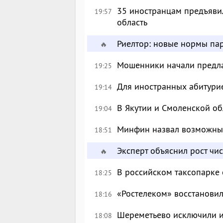
35 иностранцам предъявил
19:57
область
Риелтор: новые нормы пар
🔥
Мошенники начали предлаг
19:25
Для иностранных абитурие
19:14
В Якутии и Смоленской об
19:04
Минфин назвал возможны
18:51
Эксперт объяснил рост чи
🔥
В российском таксопарке
18:25
«Ростелеком» восстановил
18:16
Шереметьево исключили и
18:08