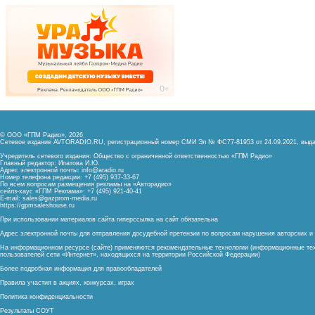
© ООО «ГПМ Радио», 2026
Сетевое издание AVTORADIO.RU, регистрационный номер
СМИ Эл № ФС77-81953 от 24.09.2021,
выда
Учредитель сетевого издания: Общество с ограниченной ответственностью «ГПМ Радио»
Главный редактор: Ипатова И.Ю.
Адрес электронной почты:
info@aradio.ru
Номер телефона редакции: +7 (495) 937-33-67
По всем вопросам размещения рекламы на «Авторадио»
сейлз-хаус «ГПМ Реклама»: +7 (495) 921-40-41
E-mail:
sales@gazprom-media.ru
https://gpmsaleshouse.ru
При использовании материалов сайта гиперссылка на сайт обязательна
Адрес электронной почты для отправления досудебной претензии по вопросам нарушения авторских 
На информационном ресурсе (сайте) применяются рекомендательные технологии (информационные тех
пользователей сети «Интернет», находящихся на территории Российской Федерации)
Более подробная информация для правообладателей
Правила участия в акциях, конкурсах, играх
Политика конфиденциальности
Результаты СОУТ