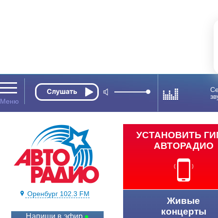
Се
зв
УСТАНОВИТЬ Г
АВТОРАДИО
Оренбург 102.3 FM
Живые
концерты
Напиши в эфир