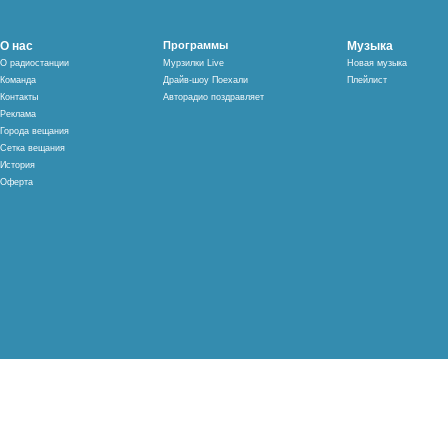
О нас
Программы
Музыка
О радиостанции
Мурзилки Live
Новая музыка
Команда
Драйв-шоу Поехали
Плейлист
Контакты
Авторадио поздравляет
Реклама
Города вещания
Сетка вещания
История
Оферта