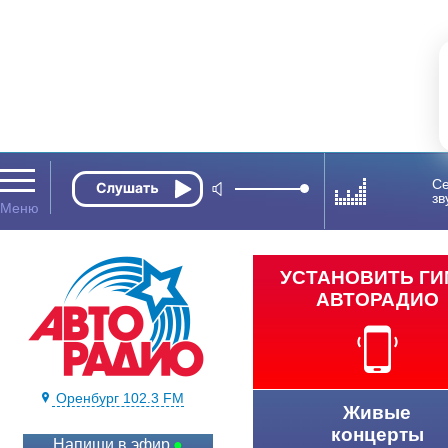
Се
зв
УСТАНОВИТЬ Г
АВТОРАДИО
Оренбург 102.3 FM
Живые
концерты
Напиши в эфир