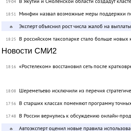
В Якутии и Смоленской области создадут класт
19:04
Минфин назвал возможные меры поддержки по
18:51
Эксперт объяснил рост числа жалоб на выплат
🔥
В российском таксопарке стало больше новых 
18:25
Новости СМИ2
«Ростелеком» восстановил сеть после кратков
18:16
Шереметьево исключили из перечня стратегич
18:08
В старших классах поменяют программу точных
17:56
В России вернулись к обсуждению онлайн-про
17:48
Автоэксперт оценил новые правила использов
🔥