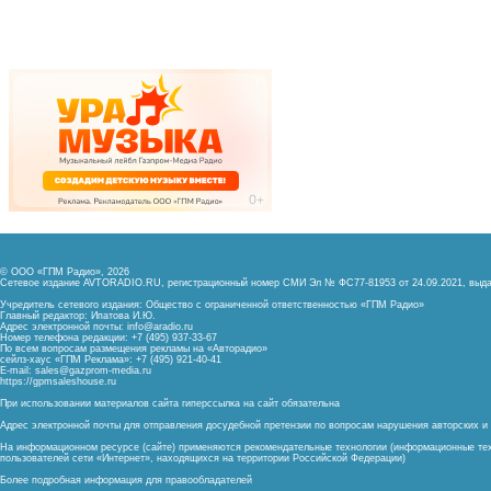
© ООО «ГПМ Радио», 2026
Сетевое издание AVTORADIO.RU, регистрационный номер
СМИ Эл № ФС77-81953 от 24.09.2021,
выда
Учредитель сетевого издания: Общество с ограниченной ответственностью «ГПМ Радио»
Главный редактор: Ипатова И.Ю.
Адрес электронной почты:
info@aradio.ru
Номер телефона редакции: +7 (495) 937-33-67
По всем вопросам размещения рекламы на «Авторадио»
сейлз-хаус «ГПМ Реклама»: +7 (495) 921-40-41
E-mail:
sales@gazprom-media.ru
https://gpmsaleshouse.ru
При использовании материалов сайта гиперссылка на сайт обязательна
Адрес электронной почты для отправления досудебной претензии по вопросам нарушения авторских 
На информационном ресурсе (сайте) применяются рекомендательные технологии (информационные тех
пользователей сети «Интернет», находящихся на территории Российской Федерации)
Более подробная информация для правообладателей