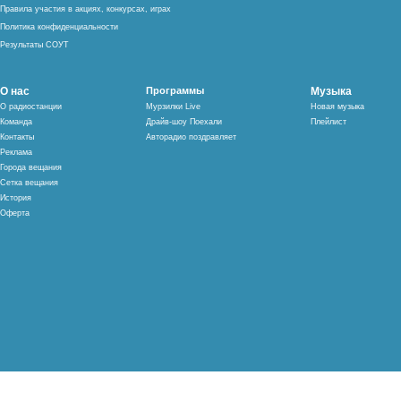
Правила участия в акциях, конкурсах, играх
Политика конфиденциальности
Результаты СОУТ
О нас
Программы
Музыка
О радиостанции
Мурзилки Live
Новая музыка
Команда
Драйв-шоу Поехали
Плейлист
Контакты
Авторадио поздравляет
Реклама
Города вещания
Сетка вещания
История
Оферта