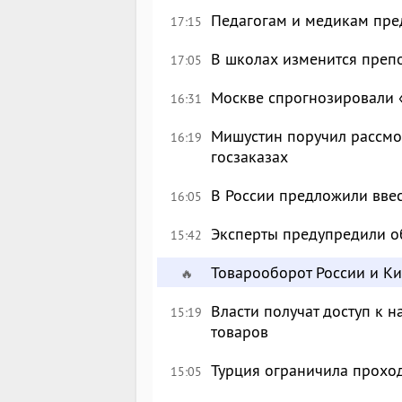
Педагогам и медикам пре
17:15
В школах изменится преп
17:05
Москве спрогнозировали 
16:31
Мишустин поручил рассмо
16:19
госзаказах
В России предложили вве
16:05
Эксперты предупредили о
15:42
Товарооборот России и К
🔥
Власти получат доступ к 
15:19
товаров
Турция ограничила прохо
15:05