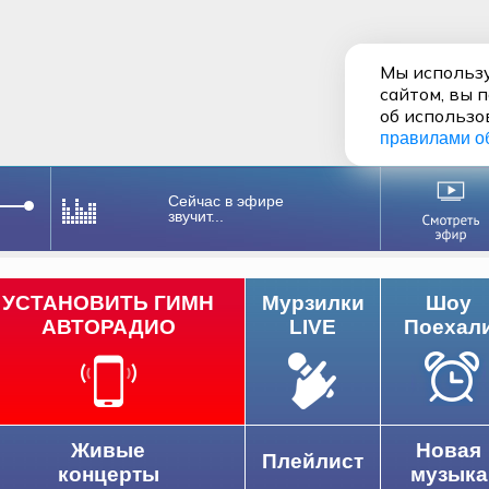
Мы использу
сайтом, вы 
об использо
правилами о
Сейчас в эфире
звучит...
УСТАНОВИТЬ ГИМН
Мурзилки
Шоу
АВТОРАДИО
LIVE
Поехал
Живые
Новая
Плейлист
концерты
музыка