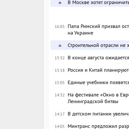
В Москве хотят ограничит
🔥
Папа Римский призвал ост
16:05
на Украине
Строительной отрасли не 
🔥
В конце августа ожидаетс
15:32
Россия и Китай планируют
15:18
Единые учебники появятся
15:05
На фестивале «Окно в Евр
14:32
Ленинградской битвы
В детском питании увелич
14:17
Минтранс предложил разр
14:05