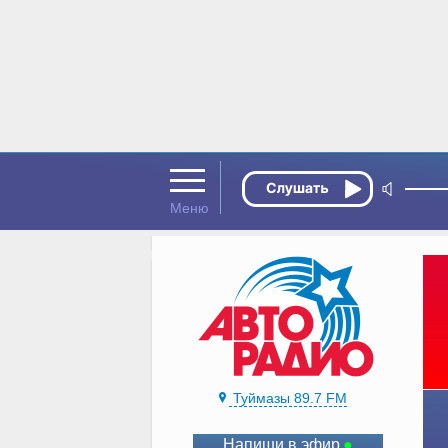
Туймазы 89.7 FM
Напиши в эфир