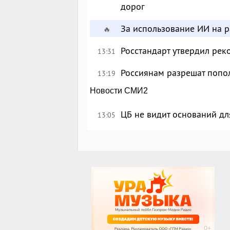
дорог
За использование ИИ на 
🔥
Росстандарт утвердил рек
13:31
Россиянам разрешат попол
13:19
Новости СМИ2
ЦБ не видит оснований дл
13:05