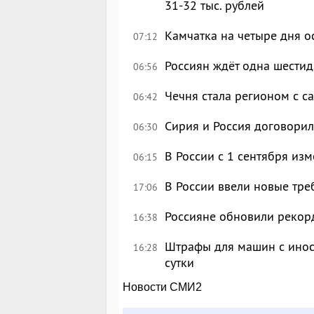
31-32 тыс. рублей
Камчатка на четыре дня о
07:12
Россиян ждёт одна шестид
06:56
Чечня стала регионом с с
06:42
Сирия и Россия договори
06:30
В России с 1 сентября из
06:15
В России ввели новые тре
17:06
Россияне обновили рекор
16:38
Штрафы для машин с инос
16:28
сутки
Новости СМИ2