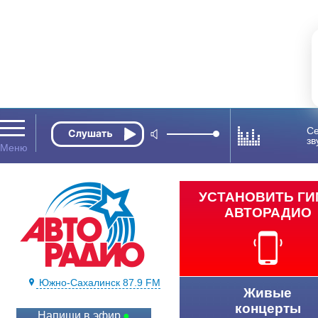
Се
зв
УСТАНОВИТЬ Г
АВТОРАДИО
Южно-Сахалинск 87.9 FM
Живые
концерты
Напиши в эфир