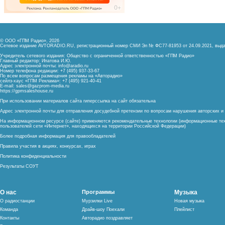
© ООО «ГПМ Радио», 2026
Сетевое издание AVTORADIO.RU, регистрационный номер
СМИ Эл № ФС77-81953 от 24.09.2021,
выда
Учредитель сетевого издания: Общество с ограниченной ответственностью «ГПМ Радио»
Главный редактор: Ипатова И.Ю.
Адрес электронной почты:
info@aradio.ru
Номер телефона редакции: +7 (495) 937-33-67
По всем вопросам размещения рекламы на «Авторадио»
сейлз-хаус «ГПМ Реклама»: +7 (495) 921-40-41
E-mail:
sales@gazprom-media.ru
https://gpmsaleshouse.ru
При использовании материалов сайта гиперссылка на сайт обязательна
Адрес электронной почты для отправления досудебной претензии по вопросам нарушения авторских 
На информационном ресурсе (сайте) применяются рекомендательные технологии (информационные тех
пользователей сети «Интернет», находящихся на территории Российской Федерации)
Более подробная информация для правообладателей
Правила участия в акциях, конкурсах, играх
Политика конфиденциальности
Результаты СОУТ
О нас
Программы
Музыка
О радиостанции
Мурзилки Live
Новая музыка
Команда
Драйв-шоу Поехали
Плейлист
Контакты
Авторадио поздравляет