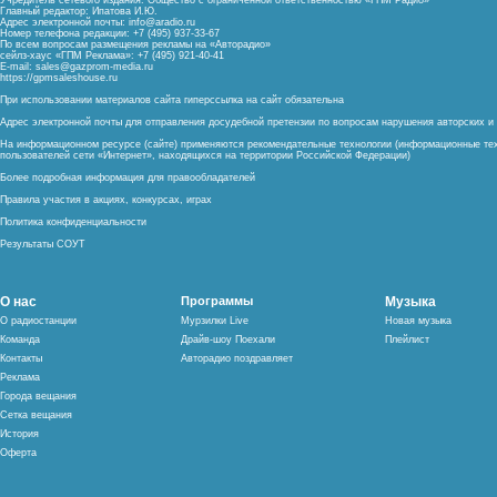
Учредитель сетевого издания: Общество с ограниченной ответственностью «ГПМ Радио»
Главный редактор: Ипатова И.Ю.
Адрес электронной почты:
info@aradio.ru
Номер телефона редакции: +7 (495) 937-33-67
По всем вопросам размещения рекламы на «Авторадио»
сейлз-хаус «ГПМ Реклама»: +7 (495) 921-40-41
E-mail:
sales@gazprom-media.ru
https://gpmsaleshouse.ru
При использовании материалов сайта гиперссылка на сайт обязательна
Адрес электронной почты для отправления досудебной претензии по вопросам нарушения авторских 
На информационном ресурсе (сайте) применяются рекомендательные технологии (информационные тех
пользователей сети «Интернет», находящихся на территории Российской Федерации)
Более подробная информация для правообладателей
Правила участия в акциях, конкурсах, играх
Политика конфиденциальности
Результаты СОУТ
О нас
Программы
Музыка
О радиостанции
Мурзилки Live
Новая музыка
Команда
Драйв-шоу Поехали
Плейлист
Контакты
Авторадио поздравляет
Реклама
Города вещания
Сетка вещания
История
Оферта