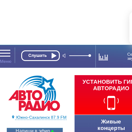
Се
зв
УСТАНОВИТЬ Г
АВТОРАДИО
Южно-Сахалинск 87.9 FM
Живые
концерты
Напиши в эфир