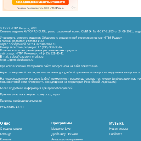
© ООО «ГПМ Радио», 2026
Сетевое издание AVTORADIO.RU, регистрационный номер
СМИ Эл № ФС77-81953 от 24.09.2021,
выда
Учредитель сетевого издания: Общество с ограниченной ответственностью «ГПМ Радио»
Главный редактор: Ипатова И.Ю.
Адрес электронной почты:
info@aradio.ru
Номер телефона редакции: +7 (495) 937-33-67
По всем вопросам размещения рекламы на «Авторадио»
сейлз-хаус «ГПМ Реклама»: +7 (495) 921-40-41
E-mail:
sales@gazprom-media.ru
https://gpmsaleshouse.ru
При использовании материалов сайта гиперссылка на сайт обязательна
Адрес электронной почты для отправления досудебной претензии по вопросам нарушения авторских 
На информационном ресурсе (сайте) применяются рекомендательные технологии (информационные тех
пользователей сети «Интернет», находящихся на территории Российской Федерации)
Более подробная информация для правообладателей
Правила участия в акциях, конкурсах, играх
Политика конфиденциальности
Результаты СОУТ
О нас
Программы
Музыка
О радиостанции
Мурзилки Live
Новая музыка
Команда
Драйв-шоу Поехали
Плейлист
Контакты
Авторадио поздравляет