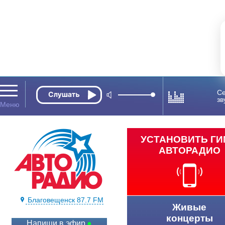
Се
зв
УСТАНОВИТЬ Г
АВТОРАДИО
Благовещенск 87.7 FM
Живые
концерты
Напиши в эфир