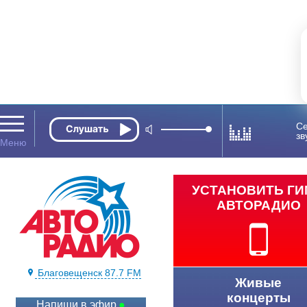
Се
зв
УСТАНОВИТЬ Г
АВТОРАДИО
Благовещенск 87.7 FM
Живые
концерты
Напиши в эфир