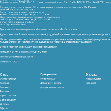
Сетевое издание AVTORADIO.RU, регистрационный номер
СМИ Эл № ФС77-81953 от 24.09.2021,
выда
Учредитель сетевого издания: Общество с ограниченной ответственностью «ГПМ Радио»
Главный редактор: Ипатова И.Ю.
Адрес электронной почты:
info@aradio.ru
Номер телефона редакции: +7 (495) 937-33-67
По всем вопросам размещения рекламы на «Авторадио»
сейлз-хаус «ГПМ Реклама»: +7 (495) 921-40-41
E-mail:
sales@gazprom-media.ru
https://gpmsaleshouse.ru
При использовании материалов сайта гиперссылка на сайт обязательна
Адрес электронной почты для отправления досудебной претензии по вопросам нарушения авторских 
На информационном ресурсе (сайте) применяются рекомендательные технологии (информационные тех
пользователей сети «Интернет», находящихся на территории Российской Федерации)
Более подробная информация для правообладателей
Правила участия в акциях, конкурсах, играх
Политика конфиденциальности
Результаты СОУТ
О нас
Программы
Музыка
О радиостанции
Мурзилки Live
Новая музыка
Команда
Драйв-шоу Поехали
Плейлист
Контакты
Авторадио поздравляет
Реклама
Города вещания
Сетка вещания
История
Оферта