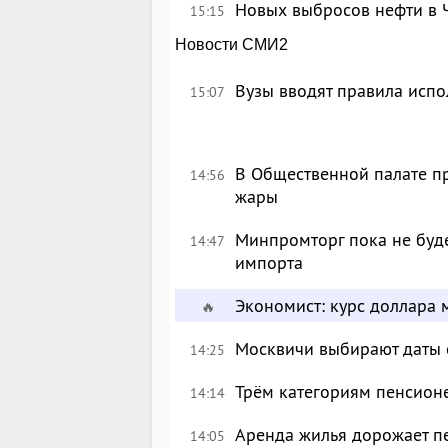
Новых выбросов нефти в 
15:15
Новости СМИ2
Вузы вводят правила исп
15:07
В Общественной палате п
14:56
жары
Минпромторг пока не буде
14:47
импорта
Экономист: курс доллара 
🔥
Москвичи выбирают даты 
14:25
Трём категориям пенсион
14:14
Аренда жилья дорожает п
14:05