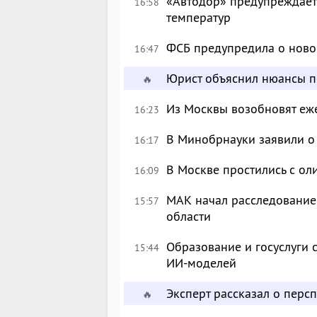
«Автодор» предупреждает 
16:58
температур
ФСБ предупредила о ново
16:47
Юрист объяснил нюансы п
🔥
Из Москвы возобновят еж
16:23
В Минобрнауки заявили о 
16:17
В Москве простились с о
16:09
МАК начал расследование
15:57
области
Образование и госуслуги 
15:44
ИИ-моделей
Эксперт рассказал о перс
🔥