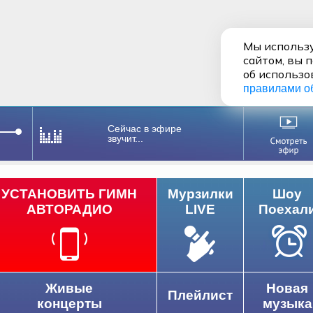
Мы использу
сайтом, вы 
об использо
правилами о
Сейчас в эфире
звучит...
УСТАНОВИТЬ ГИМН
Мурзилки
Шоу
АВТОРАДИО
LIVE
Поехал
Живые
Новая
Плейлист
концерты
музыка