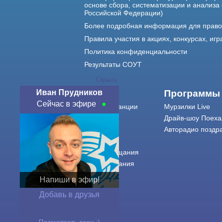
основе сбора, систематизации и анализа
Российской Федерации)
Более подробная информация для прав
Правила участия в акциях, конкурсах, игр
Политика конфиденциальности
Результаты СОУТ
Скрыть
Иван Прудников
О нас
Программы
Сейчас в эфире
О радиостанции
Мурзилки Live
Команда
Драйв-шоу Поеха
Контакты
Авторадио поздр
Реклама
Города вещания
Сетка вещания
История
Напиши в эфир!
Оферта
Добавь в друзья