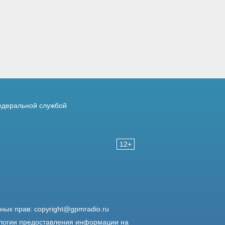
деральной службой
12+
жных прав:
copyright@gpmradio.ru
логии предоставления информации на