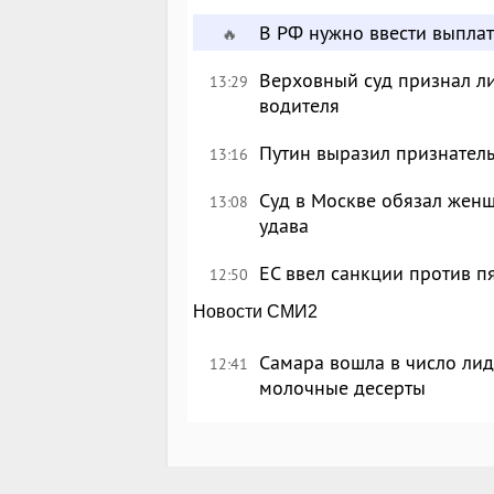
В РФ нужно ввести выплат
🔥
Верховный суд признал л
13:29
водителя
Путин выразил признател
13:16
Суд в Москве обязал женщ
13:08
удава
ЕС ввел санкции против п
12:50
Новости СМИ2
Самара вошла в число лид
12:41
молочные десерты