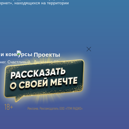
ернет», находящихся на территории
 и конкурсы
Проекты
нег. Счастливый
Дискотека 80-х
Живые концерты
Журнал Авторадио
Авторадио
в смартфоне