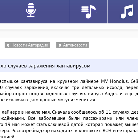
Новости Авторадио
Автоновости
сло случаев заражения хантавирусом
вспышке хантавируса на круизном лайнере MV Hondius. Сей
0 случаях заражения, включая три летальных исхода, пере
 лабораторно подтверждённых случаях вируса Андес и ещё 
не исключают, что данные могут измениться.
лайнере в начале мая. Сначала сообщалось об 11 случаях, де
ерждёнными. Все заболевшие были пассажирами или член
то 19 мая может стать ключевой датой, которая покажет, выше
нера. Роспотребнадзор находится в контакте с ВОЗ и ее стран
екцией.