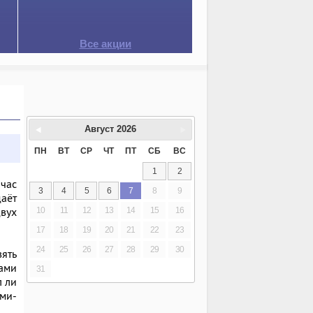
Все акции
Август
2026
ПН
ВТ
СР
ЧТ
ПТ
СБ
ВС
1
2
час
3
4
5
6
7
8
9
даёт
двух
10
11
12
13
14
15
16
17
18
19
20
21
22
23
24
25
26
27
28
29
30
вять
ами
31
л ли
ами-