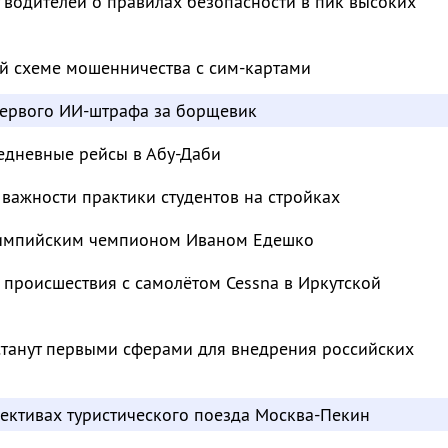
водителей о правилах безопасности в пик высоких
й схеме мошенничества с сим-картами
ервого ИИ-штрафа за борщевик
едневные рейсы в Абу-Даби
важности практики студентов на стройках
лимпийским чемпионом Иваном Едешко
 происшествия с самолётом Cessna в Иркутской
станут первыми сферами для внедрения российских
пективах туристического поезда Москва-Пекин