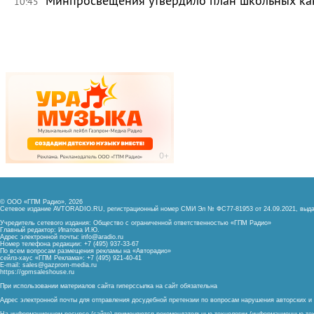
Минпросвещения утвердило план школьных ка
10:45
© ООО «ГПМ Радио», 2026
Сетевое издание AVTORADIO.RU, регистрационный номер
СМИ Эл № ФС77-81953 от 24.09.2021,
выда
Учредитель сетевого издания: Общество с ограниченной ответственностью «ГПМ Радио»
Главный редактор: Ипатова И.Ю.
Адрес электронной почты:
info@aradio.ru
Номер телефона редакции: +7 (495) 937-33-67
По всем вопросам размещения рекламы на «Авторадио»
сейлз-хаус «ГПМ Реклама»: +7 (495) 921-40-41
E-mail:
sales@gazprom-media.ru
https://gpmsaleshouse.ru
При использовании материалов сайта гиперссылка на сайт обязательна
Адрес электронной почты для отправления досудебной претензии по вопросам нарушения авторских 