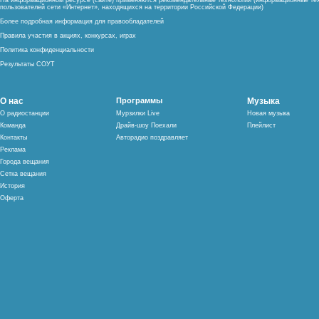
На информационном ресурсе (сайте) применяются рекомендательные технологии (информационные тех
пользователей сети «Интернет», находящихся на территории Российской Федерации)
Более подробная информация для правообладателей
Правила участия в акциях, конкурсах, играх
Политика конфиденциальности
Результаты СОУТ
О нас
Программы
Музыка
О радиостанции
Мурзилки Live
Новая музыка
Команда
Драйв-шоу Поехали
Плейлист
Контакты
Авторадио поздравляет
Реклама
Города вещания
Сетка вещания
История
Оферта