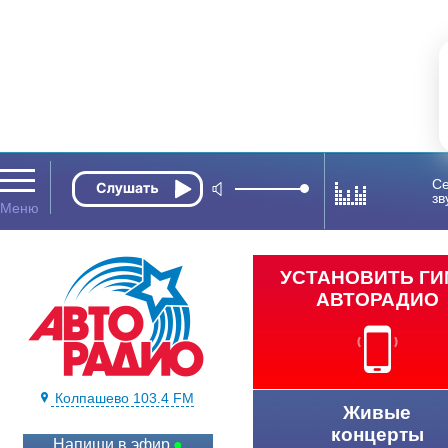
Се
зв
УСТАНОВИТЬ Г
АВТОРАДИО
Колпашево 103.4 FM
Живые
концерты
Напиши в эфир