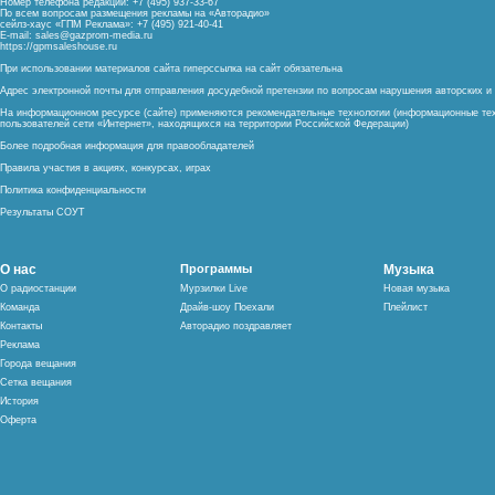
Номер телефона редакции: +7 (495) 937-33-67
По всем вопросам размещения рекламы на «Авторадио»
сейлз-хаус «ГПМ Реклама»: +7 (495) 921-40-41
E-mail:
sales@gazprom-media.ru
https://gpmsaleshouse.ru
При использовании материалов сайта гиперссылка на сайт обязательна
Адрес электронной почты для отправления досудебной претензии по вопросам нарушения авторских 
На информационном ресурсе (сайте) применяются рекомендательные технологии (информационные тех
пользователей сети «Интернет», находящихся на территории Российской Федерации)
Более подробная информация для правообладателей
Правила участия в акциях, конкурсах, играх
Политика конфиденциальности
Результаты СОУТ
О нас
Программы
Музыка
О радиостанции
Мурзилки Live
Новая музыка
Команда
Драйв-шоу Поехали
Плейлист
Контакты
Авторадио поздравляет
Реклама
Города вещания
Сетка вещания
История
Оферта