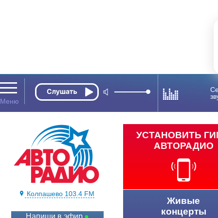
Се
зв
УСТАНОВИТЬ Г
АВТОРАДИО
Колпашево 103.4 FM
Живые
концерты
Напиши в эфир