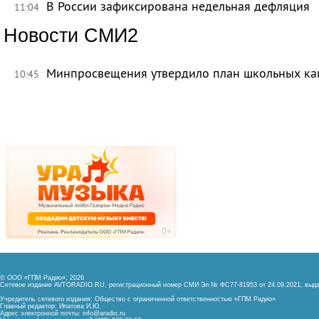
В России зафиксирована недельная дефляция
11:04
Новости СМИ2
Минпросвещения утвердило план школьных ка
10:45
© ООО «ГПМ Радио», 2026
Сетевое издание AVTORADIO.RU, регистрационный номер
СМИ Эл № ФС77-81953 от 24.09.2021,
выда
Учредитель сетевого издания: Общество с ограниченной ответственностью «ГПМ Радио»
Главный редактор: Ипатова И.Ю.
Адрес электронной почты:
info@aradio.ru