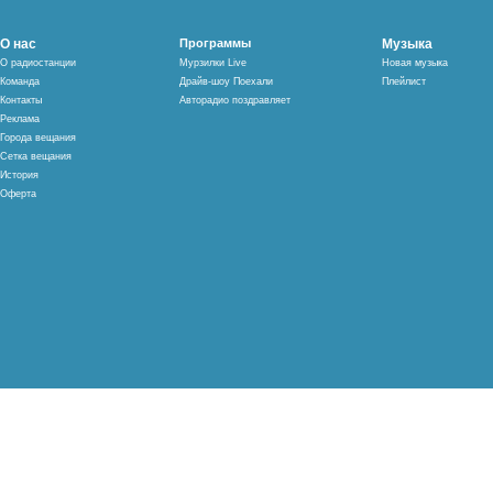
О нас
Программы
Музыка
О радиостанции
Мурзилки Live
Новая музыка
Команда
Драйв-шоу Поехали
Плейлист
Контакты
Авторадио поздравляет
Реклама
Города вещания
Сетка вещания
История
Оферта