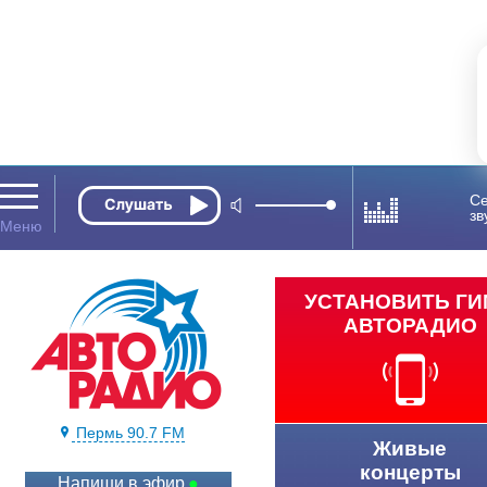
Се
зв
УСТАНОВИТЬ Г
АВТОРАДИО
Пермь 90.7 FM
Живые
концерты
Напиши в эфир