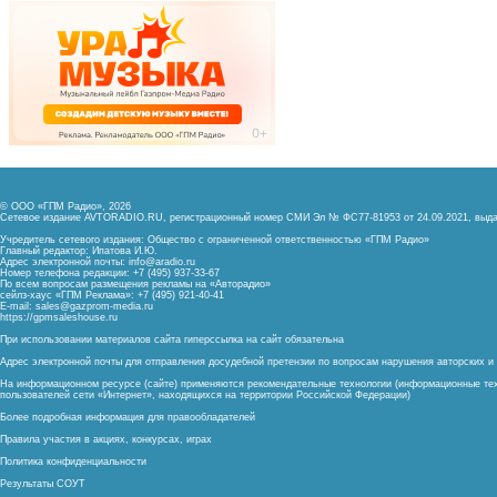
© ООО «ГПМ Радио», 2026
Сетевое издание AVTORADIO.RU, регистрационный номер
СМИ Эл № ФС77-81953 от 24.09.2021,
выда
Учредитель сетевого издания: Общество с ограниченной ответственностью «ГПМ Радио»
Главный редактор: Ипатова И.Ю.
Адрес электронной почты:
info@aradio.ru
Номер телефона редакции: +7 (495) 937-33-67
По всем вопросам размещения рекламы на «Авторадио»
сейлз-хаус «ГПМ Реклама»: +7 (495) 921-40-41
E-mail:
sales@gazprom-media.ru
https://gpmsaleshouse.ru
При использовании материалов сайта гиперссылка на сайт обязательна
Адрес электронной почты для отправления досудебной претензии по вопросам нарушения авторских 
На информационном ресурсе (сайте) применяются рекомендательные технологии (информационные тех
пользователей сети «Интернет», находящихся на территории Российской Федерации)
Более подробная информация для правообладателей
Правила участия в акциях, конкурсах, играх
Политика конфиденциальности
Результаты СОУТ