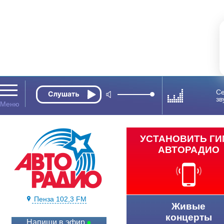
Се
зв
УСТАНОВИТЬ Г
АВТОРАДИО
Пенза 102,3 FM
Живые
концерты
Напиши в эфир