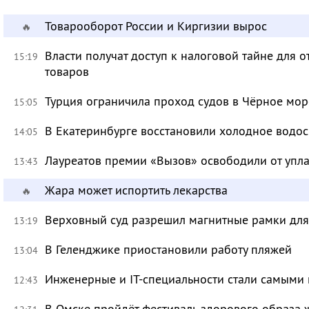
Товарооборот России и Киргизии вырос
🔥
Власти получат доступ к налоговой тайне для
15:19
товаров
Турция ограничила проход судов в Чёрное мор
15:05
В Екатеринбурге восстановили холодное водо
14:05
Лауреатов премии «Вызов» освободили от уп
13:43
Жара может испортить лекарства
🔥
Верховный суд разрешил магнитные рамки для
13:19
В Геленджике приостановили работу пляжей
13:04
Инженерные и IT-специальности стали самыми 
12:43
В Омске пройдёт фестиваль здорового образа