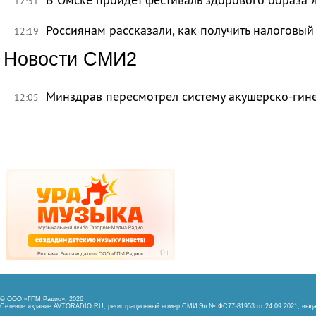
12:31
Россиянам рассказали, как получить налоговый
12:19
Новости СМИ2
Минздрав пересмотрел систему акушерско-ги
12:05
© ООО «ГПМ Радио», 2026
Сетевое издание AVTORADIO.RU, регистрационный номер
СМИ Эл № ФС77-81953 от 24.09.2021,
выда