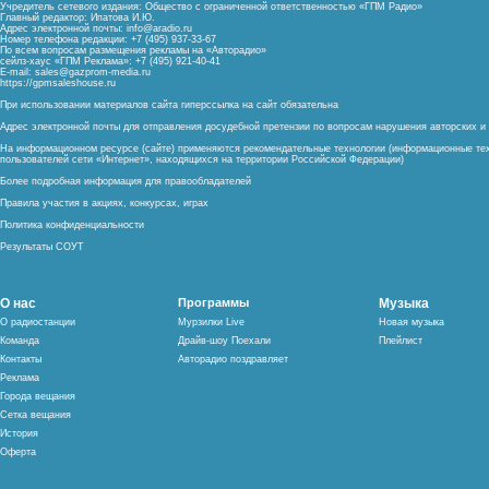
Учредитель сетевого издания: Общество с ограниченной ответственностью «ГПМ Радио»
Главный редактор: Ипатова И.Ю.
Адрес электронной почты:
info@aradio.ru
Номер телефона редакции: +7 (495) 937-33-67
По всем вопросам размещения рекламы на «Авторадио»
сейлз-хаус «ГПМ Реклама»: +7 (495) 921-40-41
E-mail:
sales@gazprom-media.ru
https://gpmsaleshouse.ru
При использовании материалов сайта гиперссылка на сайт обязательна
Адрес электронной почты для отправления досудебной претензии по вопросам нарушения авторских 
На информационном ресурсе (сайте) применяются рекомендательные технологии (информационные тех
пользователей сети «Интернет», находящихся на территории Российской Федерации)
Более подробная информация для правообладателей
Правила участия в акциях, конкурсах, играх
Политика конфиденциальности
Результаты СОУТ
О нас
Программы
Музыка
О радиостанции
Мурзилки Live
Новая музыка
Команда
Драйв-шоу Поехали
Плейлист
Контакты
Авторадио поздравляет
Реклама
Города вещания
Сетка вещания
История
Оферта