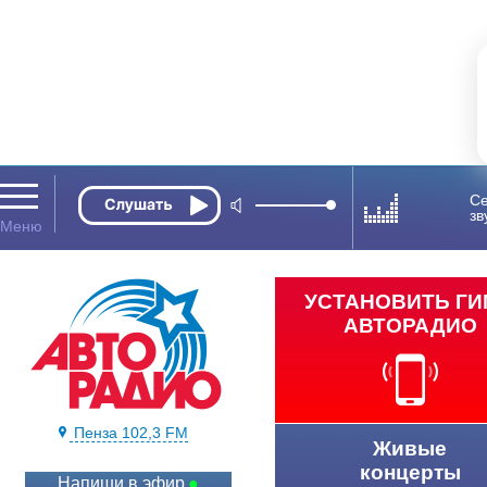
Се
зв
УСТАНОВИТЬ Г
АВТОРАДИО
Пенза 102,3 FM
Живые
концерты
Напиши в эфир