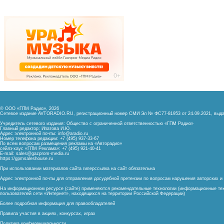
© ООО «ГПМ Радио», 2026
Сетевое издание AVTORADIO.RU, регистрационный номер
СМИ Эл № ФС77-81953 от 24.09.2021,
выда
Учредитель сетевого издания: Общество с ограниченной ответственностью «ГПМ Радио»
Главный редактор: Ипатова И.Ю.
Адрес электронной почты:
info@aradio.ru
Номер телефона редакции: +7 (495) 937-33-67
По всем вопросам размещения рекламы на «Авторадио»
сейлз-хаус «ГПМ Реклама»: +7 (495) 921-40-41
E-mail:
sales@gazprom-media.ru
https://gpmsaleshouse.ru
При использовании материалов сайта гиперссылка на сайт обязательна
Адрес электронной почты для отправления досудебной претензии по вопросам нарушения авторских 
На информационном ресурсе (сайте) применяются рекомендательные технологии (информационные тех
пользователей сети «Интернет», находящихся на территории Российской Федерации)
Более подробная информация для правообладателей
Правила участия в акциях, конкурсах, играх
Политика конфиденциальности