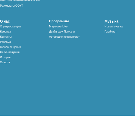
Результаты СОУТ
О нас
Программы
Музыка
О радиостанции
Мурзилки Live
Новая музыка
Команда
Драйв-шоу Поехали
Плейлист
Контакты
Авторадио поздравляет
Реклама
Города вещания
Сетка вещания
История
Оферта