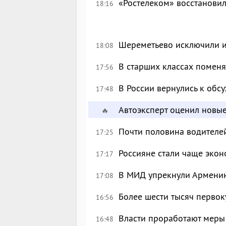
«Ростелеком» восстановил
18:16
Шереметьево исключили и
18:08
В старших классах поменя
17:56
В России вернулись к об
17:48
Автоэксперт оценил новы
🔥
Почти половина водителе
17:25
Россияне стали чаще экон
17:17
В МИД упрекнули Армению
17:08
Более шести тысяч перво
16:56
Власти проработают меры
16:48