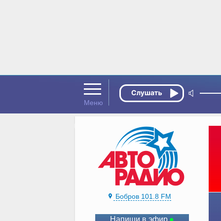
Бобров 101.8 FM
Напиши в эфир