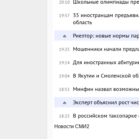
Школьные олимпиады пре
20:10
35 иностранцам предъявил
19:57
область
Риелтор: новые нормы пар
🔥
Мошенники начали предлаг
19:25
Для иностранных абитурие
19:14
В Якутии и Смоленской об
19:04
Минфин назвал возможны
18:51
Эксперт объяснил рост чи
🔥
В российском таксопарке
18:25
Новости СМИ2