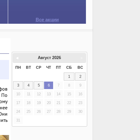
Все акции
Август
2026
ПН
ВТ
СР
ЧТ
ПТ
СБ
ВС
1
2
3
4
5
6
7
8
9
фов
10
11
12
13
14
15
16
. По
тому
17
18
19
20
21
22
23
анее
24
25
26
27
28
29
30
Они
ить
31