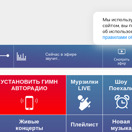
Мы использу
сайтом, вы 
об использо
правилами о
Сейчас в эфире
звучит...
УСТАНОВИТЬ ГИМН
Мурзилки
Шоу
АВТОРАДИО
LIVE
Поехал
Живые
Новая
Плейлист
концерты
музыка