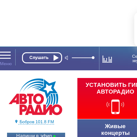
Се
зв
УСТАНОВИТЬ Г
АВТОРАДИО
Бобров 101.8 FM
Живые
концерты
Напиши в эфир