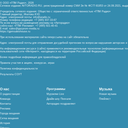
© ООО «ГПМ Радио», 2026
Сетевое издание AVTORADIO.RU, регистрационный номер
СМИ Эл № ФС77-81953 от 24.09.2021,
выда
Учредитель сетевого издания: Общество с ограниченной ответственностью «ГПМ Радио»
Главный редактор: Ипатова И.Ю.
Адрес электронной почты:
info@aradio.ru
Номер телефона редакции: +7 (495) 937-33-67
По всем вопросам размещения рекламы на «Авторадио»
сейлз-хаус «ГПМ Реклама»: +7 (495) 921-40-41
E-mail:
sales@gazprom-media.ru
https://gpmsaleshouse.ru
При использовании материалов сайта гиперссылка на сайт обязательна
Адрес электронной почты для отправления досудебной претензии по вопросам нарушения авторских 
На информационном ресурсе (сайте) применяются рекомендательные технологии (информационные тех
пользователей сети «Интернет», находящихся на территории Российской Федерации)
Более подробная информация для правообладателей
Правила участия в акциях, конкурсах, играх
Политика конфиденциальности
Результаты СОУТ
О нас
Программы
Музыка
О радиостанции
Мурзилки Live
Новая музыка
Команда
Драйв-шоу Поехали
Плейлист
Контакты
Авторадио поздравляет
Реклама
Города вещания
Сетка вещания
История