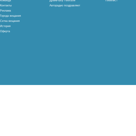
Команда
Драйв-шоу Поехали
Плейлист
Контакты
Авторадио поздравляет
Реклама
Города вещания
Сетка вещания
История
Оферта