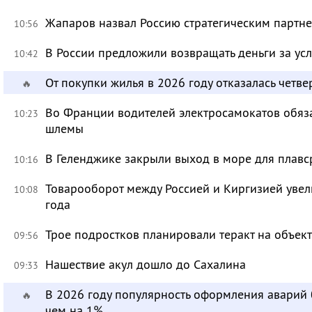
Жапаров назвал Россию стратегическим партн
10:56
В России предложили возвращать деньги за ус
10:42
От покупки жилья в 2026 году отказалась четве
🔥
Во Франции водителей электросамокатов обяз
10:23
шлемы
В Геленджике закрыли выход в море для плавс
10:16
Товарооборот между Россией и Киргизией увел
10:08
года
Трое подростков планировали теракт на объек
09:56
Нашествие акул дошло до Сахалина
09:33
В 2026 году популярность оформления аварий
🔥
чем на 1%