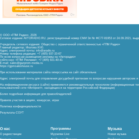
© ООО «ГПМ Радио», 2026
Сетевое издание AVTORADIO.RU, регистрационный номер
СМИ Эл № ФС77-81953 от 24.09.2021,
выда
Учредитель сетевого издания: Общество с ограниченной ответственностью «ГПМ Радио»
Главный редактор: Ипатова И.Ю.
Адрес электронной почты:
info@aradio.ru
Номер телефона редакции: +7 (495) 937-33-67
По всем вопросам размещения рекламы на «Авторадио»
сейлз-хаус «ГПМ Реклама»: +7 (495) 921-40-41
E-mail:
sales@gazprom-media.ru
https://gpmsaleshouse.ru
При использовании материалов сайта гиперссылка на сайт обязательна
Адрес электронной почты для отправления досудебной претензии по вопросам нарушения авторских 
На информационном ресурсе (сайте) применяются рекомендательные технологии (информационные тех
пользователей сети «Интернет», находящихся на территории Российской Федерации)
Более подробная информация для правообладателей
Правила участия в акциях, конкурсах, играх
Политика конфиденциальности
Результаты СОУТ
О нас
Программы
Музыка
О радиостанции
Мурзилки Live
Новая музыка