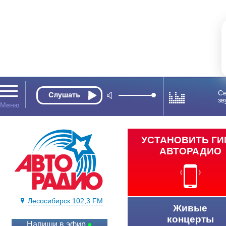
Се
зв
УСТАНОВИТЬ Г
АВТОРАДИО
Лесосибирск 102,3 FM
Живые
концерты
Напиши в эфир