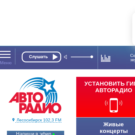
Се
зв
УСТАНОВИТЬ Г
АВТОРАДИО
Лесосибирск 102,3 FM
Живые
концерты
Напиши в эфир