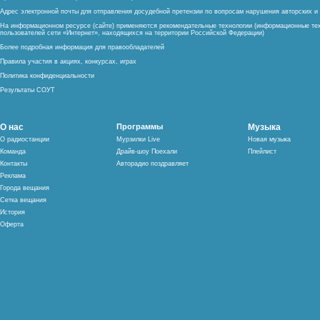
Адрес электронной почты для отправления досудебной претензии по вопросам нарушения авторских 
На информационном ресурсе (сайте) применяются рекомендательные технологии (информационные тех
пользователей сети «Интернет», находящихся на территории Российской Федерации)
Более подробная информация для правообладателей
Правила участия в акциях, конкурсах, играх
Политика конфиденциальности
Результаты СОУТ
О нас
Программы
Музыка
О радиостанции
Мурзилки Live
Новая музыка
Команда
Драйв-шоу Поехали
Плейлист
Контакты
Авторадио поздравляет
Реклама
Города вещания
Сетка вещания
История
Оферта