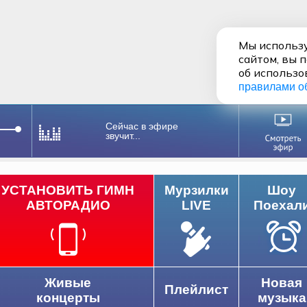
Мы использу
сайтом, вы 
об использо
правилами о
Сейчас в эфире
звучит...
УСТАНОВИТЬ ГИМН
Мурзилки
Шоу
АВТОРАДИО
LIVE
Поехал
Живые
Новая
Плейлист
концерты
музыка