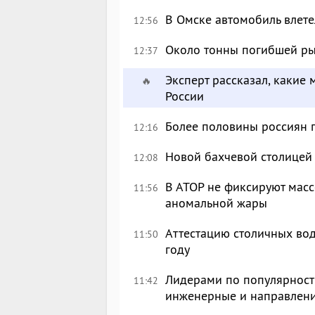
В Омске автомобиль влете
12:56
Около тонны погибшей ры
12:37
Эксперт рассказал, какие 
🔥
России
Более половины россиян 
12:16
Новой бахчевой столицей
12:08
В АТОР не фиксируют масс
11:56
аномальной жары
Аттестацию столичных вод
11:50
году
Лидерами по популярности
11:42
инженерные и направлен