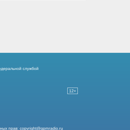
деральной службой
12+
жных прав:
copyright@gpmradio.ru