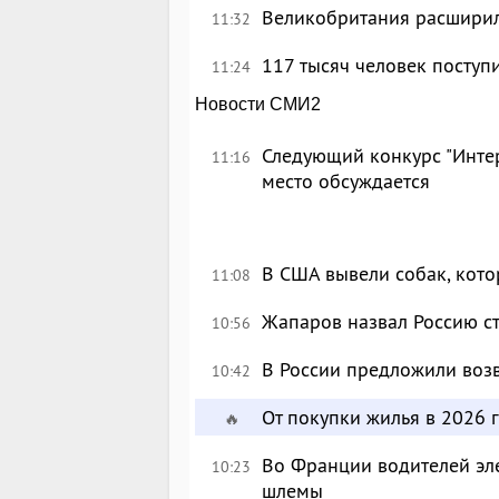
Великобритания расширил
11:32
117 тысяч человек поступ
11:24
Новости СМИ2
Следующий конкурс "Интер
11:16
место обсуждается
В США вывели собак, кот
11:08
Жапаров назвал Россию с
10:56
В России предложили возв
10:42
От покупки жилья в 2026 г
🔥
Во Франции водителей эл
10:23
шлемы