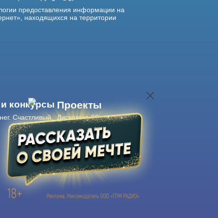
логии предоставления информации на
ернет», находящихся на территории
 и конкурсы
Проекты
нег. Счастливый
Дискотека 80-х
Живые концерты
Журнал Авторадио
Авторадио
в смартфоне