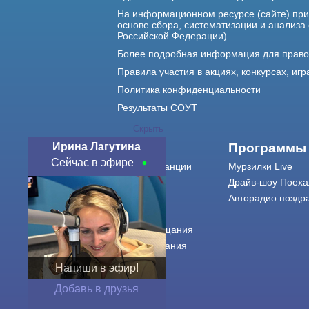
На информационном ресурсе (сайте) пр
основе сбора, систематизации и анализа
Российской Федерации)
Более подробная информация для прав
Правила участия в акциях, конкурсах, игр
Политика конфиденциальности
Результаты СОУТ
Скрыть
Ирина Лагутина
О нас
Программы
Сейчас в эфире
О радиостанции
Мурзилки Live
Команда
Драйв-шоу Поеха
Контакты
Авторадио поздр
Реклама
Города вещания
Сетка вещания
История
Напиши в эфир!
Оферта
Добавь в друзья