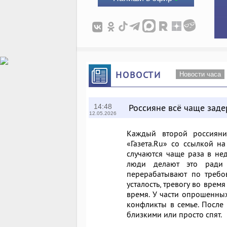
НОВОСТИ
Новости часа
Россияне всё чаще зад
14:48
12.05.2026
Каждый второй россиянин
«Газета.Ru» со ссылкой н
случаются чаще раза в не
люди делают это ради д
перерабатывают по требо
усталость, тревогу во вре
время. У части опрошенны
конфликты в семье. После
близкими или просто спят.