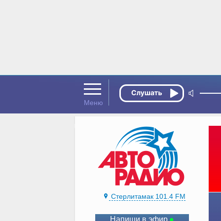
Стерлитамак 101.4 FM
Напиши в эфир