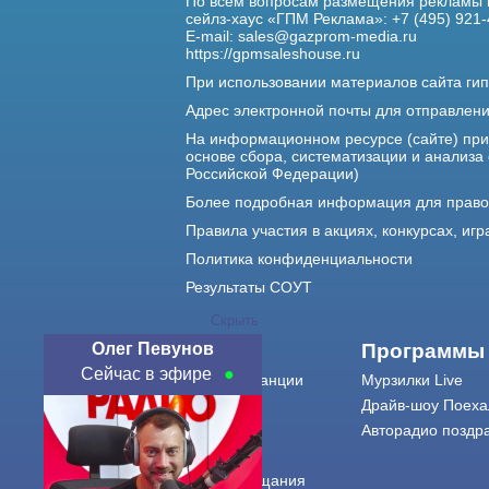
По всем вопросам размещения рекламы 
сейлз-хаус «ГПМ Реклама»: +7 (495) 921-
E-mail:
sales@gazprom-media.ru
https://gpmsaleshouse.ru
При использовании материалов сайта гип
Адрес электронной почты для отправлен
На информационном ресурсе (сайте) пр
основе сбора, систематизации и анализа
Российской Федерации)
Более подробная информация для прав
Правила участия в акциях, конкурсах, игр
Политика конфиденциальности
Результаты СОУТ
Скрыть
Олег Певунов
О нас
Программы
Сейчас в эфире
О радиостанции
Мурзилки Live
Команда
Драйв-шоу Поеха
Контакты
Авторадио поздр
Реклама
Города вещания