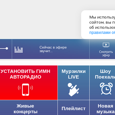
Мы использу
сайтом, вы 
об использо
правилами о
Сейчас в эфире
звучит...
УСТАНОВИТЬ ГИМН
Мурзилки
Шоу
АВТОРАДИО
LIVE
Поехал
Живые
Новая
Плейлист
концерты
музыка