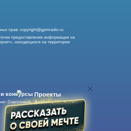
жных прав:
copyright@gpmradio.ru
логии предоставления информации на
ернет», находящихся на территории
 и конкурсы
Проекты
нег. Счастливый
Дискотека 80-х
Живые концерты
Журнал Авторадио
Авторадио
в смартфоне