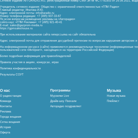
Сетевое издание AVTORADIO.RU, регистрационный номер
СМИ Эл № ФС77-81953 от 24.09.2021,
выда
Учредитель сетевого издания: Общество с ограниченной ответственностью «ГПМ Радио»
Главный редактор: Ипатова И.Ю.
Адрес электронной почты:
info@aradio.ru
Номер телефона редакции: +7 (495) 937-33-67
По всем вопросам размещения рекламы на «Авторадио»
сейлз-хаус «ГПМ Реклама»: +7 (495) 921-40-41
E-mail:
sales@gazprom-media.ru
https://gpmsaleshouse.ru
При использовании материалов сайта гиперссылка на сайт обязательна
Адрес электронной почты для отправления досудебной претензии по вопросам нарушения авторских 
На информационном ресурсе (сайте) применяются рекомендательные технологии (информационные тех
пользователей сети «Интернет», находящихся на территории Российской Федерации)
Более подробная информация для правообладателей
Правила участия в акциях, конкурсах, играх
Политика конфиденциальности
Результаты СОУТ
О нас
Программы
Музыка
О радиостанции
Мурзилки Live
Новая музыка
Команда
Драйв-шоу Поехали
Плейлист
Контакты
Авторадио поздравляет
Реклама
Города вещания
Сетка вещания
История
Оферта