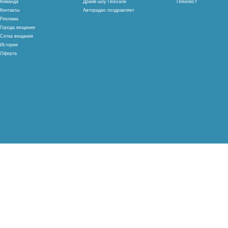
Команда
Драйв-шоу Поехали
Плейлист
Контакты
Авторадио поздравляет
Реклама
Города вещания
Сетка вещания
История
Оферта