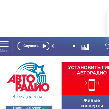
Се
зв
УСТАНОВИТЬ Г
АВТОРАДИО
Троицк 87.8 FM
Живые
концерты
Напиши в эфир