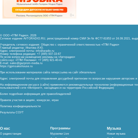
© ООО «ГПМ Радио», 2026
Сетевое издание AVTORADIO.RU, регистрационный номер
СМИ Эл № ФС77-81953 от 24.09.2021,
выда
Учредитель сетевого издания: Общество с ограниченной ответственностью «ГПМ Радио»
Главный редактор: Ипатова И.Ю.
Адрес электронной почты:
info@aradio.ru
Номер телефона редакции: +7 (495) 937-33-67
По всем вопросам размещения рекламы на «Авторадио»
сейлз-хаус «ГПМ Реклама»: +7 (495) 921-40-41
E-mail:
sales@gazprom-media.ru
https://gpmsaleshouse.ru
При использовании материалов сайта гиперссылка на сайт обязательна
Адрес электронной почты для отправления досудебной претензии по вопросам нарушения авторских 
На информационном ресурсе (сайте) применяются рекомендательные технологии (информационные тех
пользователей сети «Интернет», находящихся на территории Российской Федерации)
Более подробная информация для правообладателей
Правила участия в акциях, конкурсах, играх
Политика конфиденциальности
Результаты СОУТ
О нас
Программы
Музыка
О радиостанции
Мурзилки Live
Новая музыка