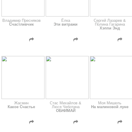
Владимир Пресняков
Ёлка
Сергей Лазарев &
Счастливчик
Эти витражи
Полина Гагарина
Хэппи Энд
Жасмин
Стас Михайлов &
Моя Мишель
Какое Счастье
Люся Чеботина
На малиновой луне
ОБНИМАЙ