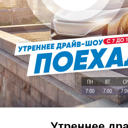
ПН
ВТ
СР
7:00
7:00
7:0
Утреннее др