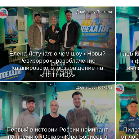
Драйв-шоу Поехали
Елена Летучая: о чем шоу «Новый
Глеб К
Ревизорро», разоблачение
в 
Кашпировского, возвращение на
вып
«ПЯТНИЦУ»
Драйв-шоу Поехали
Первый в истории России номинант
Пилот
на премию «Оскар» Юра Борисов в
от лоб