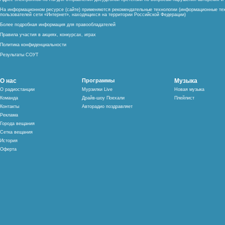
На информационном ресурсе (сайте) применяются рекомендательные технологии (информационные тех
пользователей сети «Интернет», находящихся на территории Российской Федерации)
Более подробная информация для правообладателей
Правила участия в акциях, конкурсах, играх
Политика конфиденциальности
Результаты СОУТ
О нас
Программы
Музыка
О радиостанции
Мурзилки Live
Новая музыка
Команда
Драйв-шоу Поехали
Плейлист
Контакты
Авторадио поздравляет
Реклама
Города вещания
Сетка вещания
История
Оферта