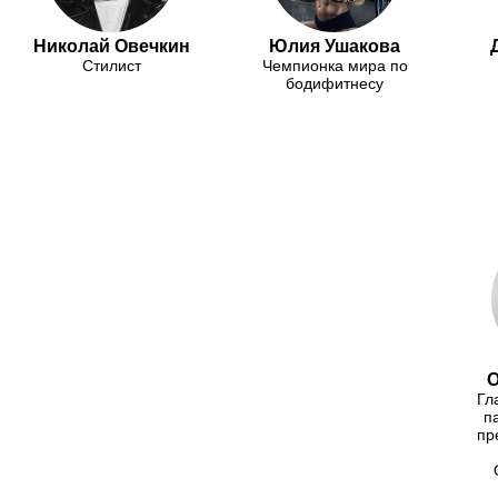
Николай Овечкин
Юлия Ушакова
Стилист
Чемпионка мира по
бодифитнесу
О
Гл
п
пр