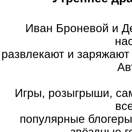
Иван Броневой и Д
на
развлекают и заряжают 
Ав
Игры, розыгрыши, са
все
популярные блогеры
звёздные г