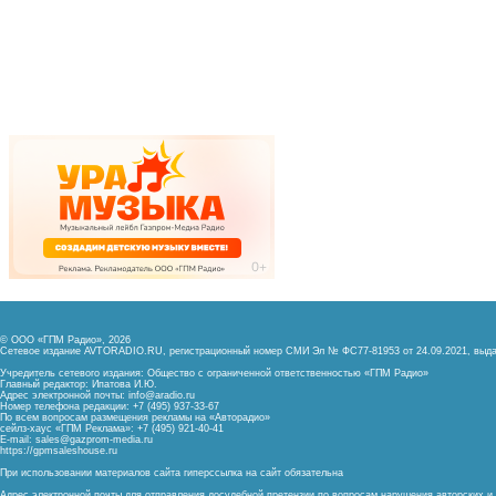
© ООО «ГПМ Радио», 2026
Сетевое издание AVTORADIO.RU, регистрационный номер
СМИ Эл № ФС77-81953 от 24.09.2021,
выда
Учредитель сетевого издания: Общество с ограниченной ответственностью «ГПМ Радио»
Главный редактор: Ипатова И.Ю.
Адрес электронной почты:
info@aradio.ru
Номер телефона редакции: +7 (495) 937-33-67
По всем вопросам размещения рекламы на «Авторадио»
сейлз-хаус «ГПМ Реклама»: +7 (495) 921-40-41
E-mail:
sales@gazprom-media.ru
https://gpmsaleshouse.ru
При использовании материалов сайта гиперссылка на сайт обязательна
Адрес электронной почты для отправления досудебной претензии по вопросам нарушения авторских 