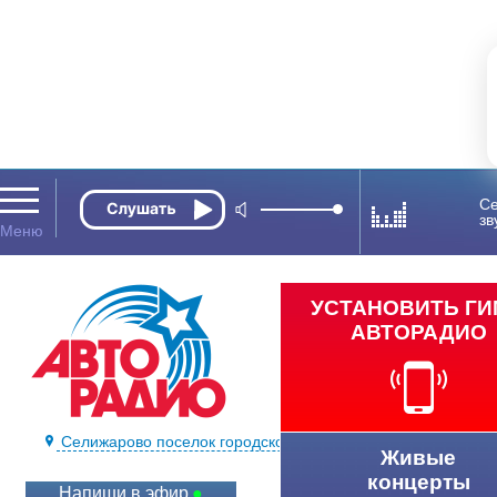
Се
зв
УСТАНОВИТЬ Г
АВТОРАДИО
Селижарово поселок городского типа 100.4 FM
Живые
концерты
Напиши в эфир