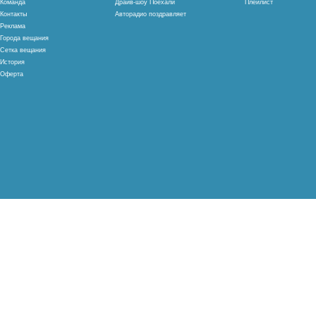
Команда
Драйв-шоу Поехали
Плейлист
Контакты
Авторадио поздравляет
Реклама
Города вещания
Сетка вещания
История
Оферта