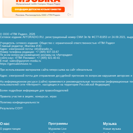
© ООО «ГПМ Радио», 2026
Сетевое издание AVTORADIO.RU, регистрационный номер
СМИ Эл № ФС77-81953 от 24.09.2021,
выда
Учредитель сетевого издания: Общество с ограниченной ответственностью «ГПМ Радио»
Главный редактор: Ипатова И.Ю.
Адрес электронной почты:
info@aradio.ru
Номер телефона редакции: +7 (495) 937-33-67
По всем вопросам размещения рекламы на «Авторадио»
сейлз-хаус «ГПМ Реклама»: +7 (495) 921-40-41
E-mail:
sales@gazprom-media.ru
https://gpmsaleshouse.ru
При использовании материалов сайта гиперссылка на сайт обязательна
Адрес электронной почты для отправления досудебной претензии по вопросам нарушения авторских 
На информационном ресурсе (сайте) применяются рекомендательные технологии (информационные тех
пользователей сети «Интернет», находящихся на территории Российской Федерации)
Более подробная информация для правообладателей
Правила участия в акциях, конкурсах, играх
Политика конфиденциальности
Результаты СОУТ
О нас
Программы
Музыка
О радиостанции
Мурзилки Live
Новая музыка