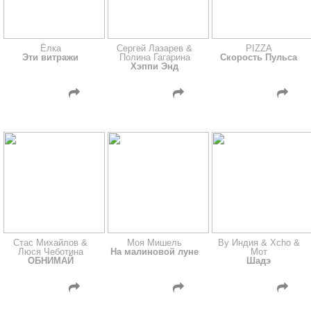
Ёлка
Сергей Лазарев &
PIZZA
Эти витражи
Полина Гагарина
Скорость Пульса
Хэппи Энд
Стас Михайлов &
Моя Мишель
By Индия & Xcho &
Люся Чеботина
На малиновой луне
Мот
ОБНИМАЙ
Шадэ