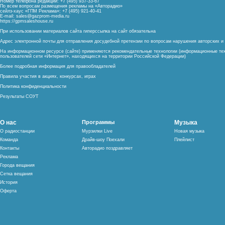
Номер телефона редакции: +7 (495) 937-33-67
По всем вопросам размещения рекламы на «Авторадио»
сейлз-хаус «ГПМ Реклама»: +7 (495) 921-40-41
E-mail:
sales@gazprom-media.ru
https://gpmsaleshouse.ru
При использовании материалов сайта гиперссылка на сайт обязательна
Адрес электронной почты для отправления досудебной претензии по вопросам нарушения авторских 
На информационном ресурсе (сайте) применяются рекомендательные технологии (информационные тех
пользователей сети «Интернет», находящихся на территории Российской Федерации)
Более подробная информация для правообладателей
Правила участия в акциях, конкурсах, играх
Политика конфиденциальности
Результаты СОУТ
О нас
Программы
Музыка
О радиостанции
Мурзилки Live
Новая музыка
Команда
Драйв-шоу Поехали
Плейлист
Контакты
Авторадио поздравляет
Реклама
Города вещания
Сетка вещания
История
Оферта