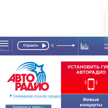
Се
зв
УСТАНОВИТЬ Г
АВТОРАДИО
Селижарово поселок городского типа 100.4 FM
Живые
концерты
Напиши в эфир