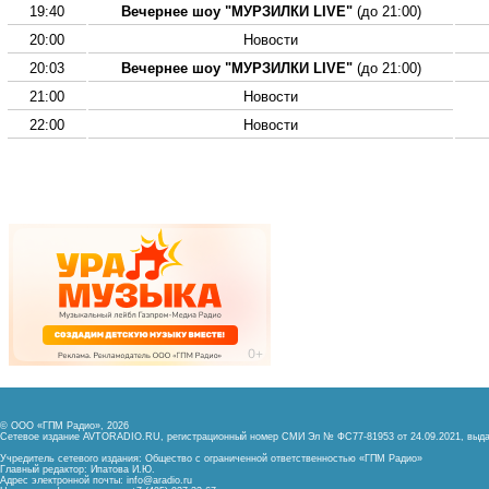
19:40
Вечернее шоу "МУРЗИЛКИ LIVE"
(до 21:00)
20:00
Новости
20:03
Вечернее шоу "МУРЗИЛКИ LIVE"
(до 21:00)
21:00
Новости
22:00
Новости
© ООО «ГПМ Радио», 2026
Сетевое издание AVTORADIO.RU, регистрационный номер
СМИ Эл № ФС77-81953 от 24.09.2021,
выда
Учредитель сетевого издания: Общество с ограниченной ответственностью «ГПМ Радио»
Главный редактор: Ипатова И.Ю.
Адрес электронной почты:
info@aradio.ru