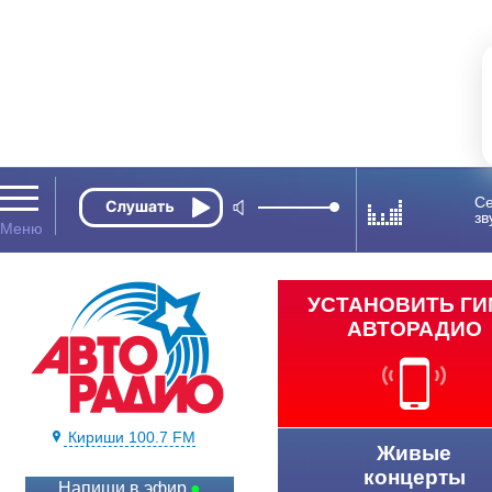
Се
зв
УСТАНОВИТЬ Г
АВТОРАДИО
Кириши 100.7 FM
Живые
концерты
Напиши в эфир