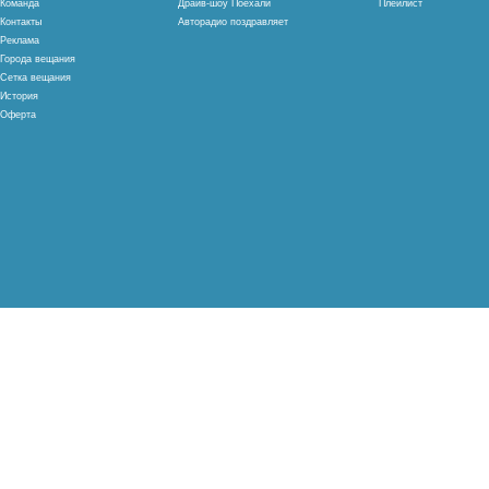
Команда
Драйв-шоу Поехали
Плейлист
Контакты
Авторадио поздравляет
Реклама
Города вещания
Сетка вещания
История
Оферта