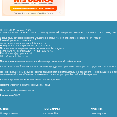
© ООО «ГПМ Радио», 2026
Сетевое издание AVTORADIO.RU, регистрационный номер
СМИ Эл № ФС77-81953 от 24.09.2021,
выда
Учредитель сетевого издания: Общество с ограниченной ответственностью «ГПМ Радио»
Главный редактор: Ипатова И.Ю.
Адрес электронной почты:
info@aradio.ru
Номер телефона редакции: +7 (495) 937-33-67
По всем вопросам размещения рекламы на «Авторадио»
сейлз-хаус «ГПМ Реклама»: +7 (495) 921-40-41
E-mail:
sales@gazprom-media.ru
https://gpmsaleshouse.ru
При использовании материалов сайта гиперссылка на сайт обязательна
Адрес электронной почты для отправления досудебной претензии по вопросам нарушения авторских 
На информационном ресурсе (сайте) применяются рекомендательные технологии (информационные тех
пользователей сети «Интернет», находящихся на территории Российской Федерации)
Более подробная информация для правообладателей
Правила участия в акциях, конкурсах, играх
Политика конфиденциальности
Результаты СОУТ
О нас
Программы
Музыка
О радиостанции
Мурзилки Live
Новая музыка