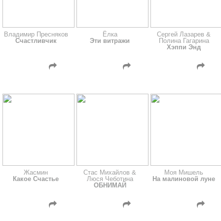
Владимир Пресняков
Ёлка
Сергей Лазарев &
Счастливчик
Эти витражи
Полина Гагарина
Хэппи Энд
Жасмин
Стас Михайлов &
Моя Мишель
Какое Счастье
Люся Чеботина
На малиновой луне
ОБНИМАЙ