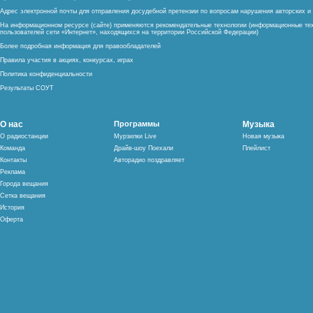
Адрес электронной почты для отправления досудебной претензии по вопросам нарушения авторских 
На информационном ресурсе (сайте) применяются рекомендательные технологии (информационные тех
пользователей сети «Интернет», находящихся на территории Российской Федерации)
Более подробная информация для правообладателей
Правила участия в акциях, конкурсах, играх
Политика конфиденциальности
Результаты СОУТ
О нас
Программы
Музыка
О радиостанции
Мурзилки Live
Новая музыка
Команда
Драйв-шоу Поехали
Плейлист
Контакты
Авторадио поздравляет
Реклама
Города вещания
Сетка вещания
История
Оферта