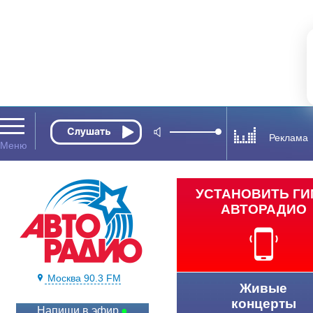
Реклама
УСТАНОВИТЬ Г
АВТОРАДИО
Москва 90.3 FM
Живые
концерты
Напиши в эфир