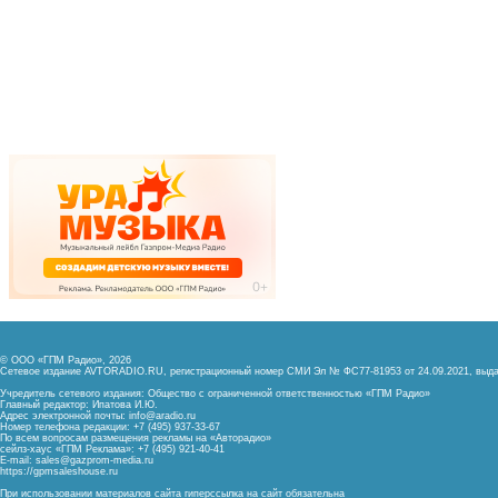
© ООО «ГПМ Радио», 2026
Сетевое издание AVTORADIO.RU, регистрационный номер
СМИ Эл № ФС77-81953 от 24.09.2021,
выда
Учредитель сетевого издания: Общество с ограниченной ответственностью «ГПМ Радио»
Главный редактор: Ипатова И.Ю.
Адрес электронной почты:
info@aradio.ru
Номер телефона редакции: +7 (495) 937-33-67
По всем вопросам размещения рекламы на «Авторадио»
сейлз-хаус «ГПМ Реклама»: +7 (495) 921-40-41
E-mail:
sales@gazprom-media.ru
https://gpmsaleshouse.ru
При использовании материалов сайта гиперссылка на сайт обязательна