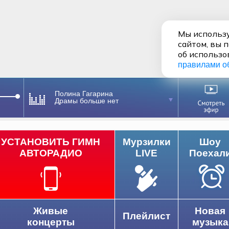
Мы использу
сайтом, вы 
об использо
правилами о
Полина Гагарина
Драмы больше нет
УСТАНОВИТЬ ГИМН
Мурзилки
Шоу
АВТОРАДИО
LIVE
Поехал
Живые
Новая
Плейлист
концерты
музыка