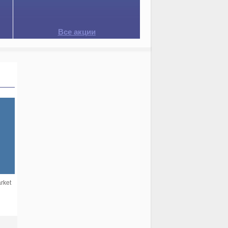
Все акции
rket