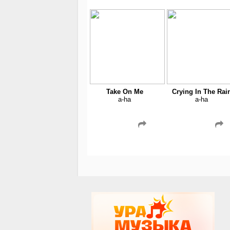
Take On Me
Crying In The Rai
a-ha
a-ha