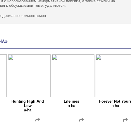
 и с использованием ненормативной лексики,
а также ссылки
на
ия к обсуждаемой теме, удаляются.
 содержание комментариев.
HA»
Hunting High And
Lifelines
Forever Not Your
Low
a-ha
a-ha
a-ha