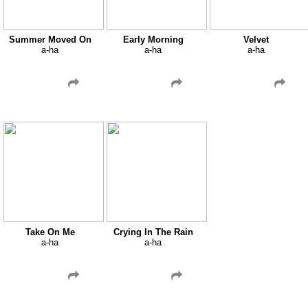
Summer Moved On
Early Morning
Velvet
a-ha
a-ha
a-ha
Take On Me
Crying In The Rain
a-ha
a-ha