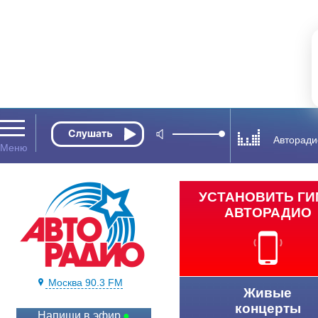
Авторади
УСТАНОВИТЬ Г
АВТОРАДИО
Москва 90.3 FM
Живые
концерты
Напиши в эфир