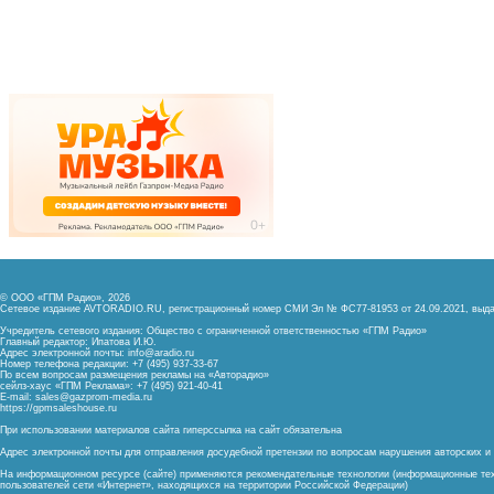
© ООО «ГПМ Радио», 2026
Сетевое издание AVTORADIO.RU, регистрационный номер
СМИ Эл № ФС77-81953 от 24.09.2021,
выда
Учредитель сетевого издания: Общество с ограниченной ответственностью «ГПМ Радио»
Главный редактор: Ипатова И.Ю.
Адрес электронной почты:
info@aradio.ru
Номер телефона редакции: +7 (495) 937-33-67
По всем вопросам размещения рекламы на «Авторадио»
сейлз-хаус «ГПМ Реклама»: +7 (495) 921-40-41
E-mail:
sales@gazprom-media.ru
https://gpmsaleshouse.ru
При использовании материалов сайта гиперссылка на сайт обязательна
Адрес электронной почты для отправления досудебной претензии по вопросам нарушения авторских 
На информационном ресурсе (сайте) применяются рекомендательные технологии (информационные тех
пользователей сети «Интернет», находящихся на территории Российской Федерации)