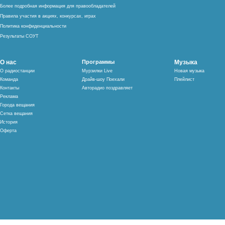
Более подробная информация для правообладателей
Правила участия в акциях, конкурсах, играх
Политика конфиденциальности
Результаты СОУТ
О нас
Программы
Музыка
О радиостанции
Мурзилки Live
Новая музыка
Команда
Драйв-шоу Поехали
Плейлист
Контакты
Авторадио поздравляет
Реклама
Города вещания
Сетка вещания
История
Оферта