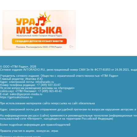
© ООО «ГПМ Радио», 2026
Сетевое издание AVTORADIO.RU, регистрационный номер
СМИ Эл № ФС77-81953 от 24.09.2021,
выда
Учредитель сетевого издания: Общество с ограниченной ответственностью «ГПМ Радио»
Главный редактор: Ипатова И.Ю.
Адрес электронной почты:
info@aradio.ru
Номер телефона редакции: +7 (495) 937-33-67
По всем вопросам размещения рекламы на «Авторадио»
сейлз-хаус «ГПМ Реклама»: +7 (495) 921-40-41
E-mail:
sales@gazprom-media.ru
https://gpmsaleshouse.ru
При использовании материалов сайта гиперссылка на сайт обязательна
Адрес электронной почты для отправления досудебной претензии по вопросам нарушения авторских 
На информационном ресурсе (сайте) применяются рекомендательные технологии (информационные тех
пользователей сети «Интернет», находящихся на территории Российской Федерации)
Более подробная информация для правообладателей
Правила участия в акциях, конкурсах, играх