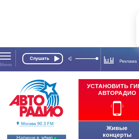
Реклама
УСТАНОВИТЬ Г
АВТОРАДИО
Москва 90.3 FM
Живые
концерты
Напиши в эфир