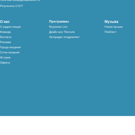
Политика конфиденциальности
Результаты СОУТ
О нас
Программы
Музыка
О радиостанции
Мурзилки Live
Новая музыка
Команда
Драйв-шоу Поехали
Плейлист
Контакты
Авторадио поздравляет
Реклама
Города вещания
Сетка вещания
История
Оферта