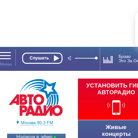
Браво
Это За О
УСТАНОВИТЬ Г
АВТОРАДИО
Москва 90.3 FM
Живые
концерты
Напиши в эфир