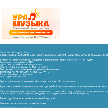
© ООО «ГПМ Радио», 2026
Сетевое издание AVTORADIO.RU, регистрационный номер
СМИ Эл № ФС77-81953 от 24.09.2021,
выда
Учредитель сетевого издания: Общество с ограниченной ответственностью «ГПМ Радио»
Главный редактор: Ипатова И.Ю.
Адрес электронной почты:
info@aradio.ru
Номер телефона редакции: +7 (495) 937-33-67
По всем вопросам размещения рекламы на «Авторадио»
сейлз-хаус «ГПМ Реклама»: +7 (495) 921-40-41
E-mail:
sales@gazprom-media.ru
https://gpmsaleshouse.ru
При использовании материалов сайта гиперссылка на сайт обязательна
Адрес электронной почты для отправления досудебной претензии по вопросам нарушения авторских 
На информационном ресурсе (сайте) применяются рекомендательные технологии (информационные тех
пользователей сети «Интернет», находящихся на территории Российской Федерации)
Более подробная информация для правообладателей
Правила участия в акциях, конкурсах, играх