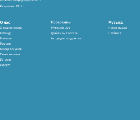
Политика конфиденциальности
Результаты СОУТ
О нас
Программы
Музыка
О радиостанции
Мурзилки Live
Новая музыка
Команда
Драйв-шоу Поехали
Плейлист
Контакты
Авторадио поздравляет
Реклама
Города вещания
Сетка вещания
История
Оферта