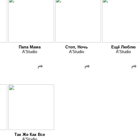
Папа Мама
Стоп, Ночь
Ещё Люблю
A’Studio
A’Studio
A’Studio
Так Же Как Все
A’Studio