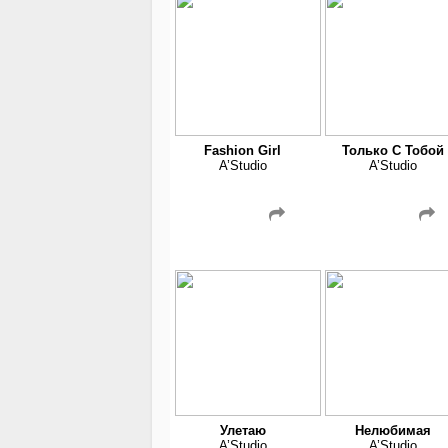
Fashion Girl
Только С Тобой
A’Studio
A’Studio
Улетаю
Нелюбимая
A’Studio
A’Studio