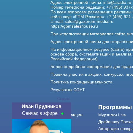
Адрес электронной почты:
info@aradio.ru
Номер телефона редакции: +7 (495) 937-
По всем вопросам размещения рекламы 
сейлз-хаус «ГПМ Реклама»: +7 (495) 921-
E-mail:
sales@gazprom-media.ru
https://gpmsaleshouse.ru
При использовании материалов сайта гип
Адрес электронной почты для отправлен
На информационном ресурсе (сайте) пр
основе сбора, систематизации и анализа
Российской Федерации)
Более подробная информация для прав
Правила участия в акциях, конкурсах, игр
Политика конфиденциальности
Результаты СОУТ
Скрыть
Иван Прудников
О нас
Программы
Сейчас в эфире
О радиостанции
Мурзилки Live
Команда
Драйв-шоу Поеха
Контакты
Авторадио поздр