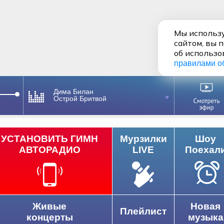
Мы использу
сайтом, вы 
об использо
правилами о
Дима Билан
Острой Бритвой
УСТАНОВИТЬ ГИМН
Мурзилки
Шоу
АВТОРАДИО
LIVE
Поехал
Живые
Новая
Плейлист
концерты
музыка