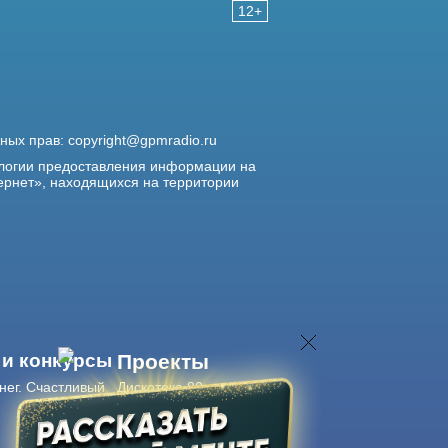
12+
жных прав:
copyright@gpmradio.ru
логии предоставления информации на
ернет», находящихся на территории
 и конкурсы
Проекты
нег. Счастливый
Дискотека 80-х
Живые концерты
Журнал Авторадио