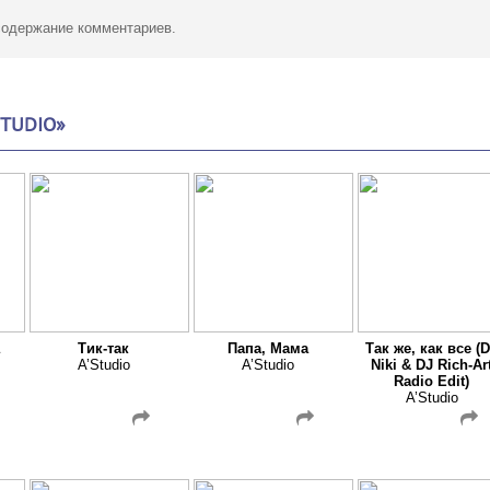
 содержание комментариев.
STUDIO»
Тик-так
Папа, Мама
Так же, как все (
A’Studio
A’Studio
Niki & DJ Rich-Ar
Radio Edit)
A’Studio