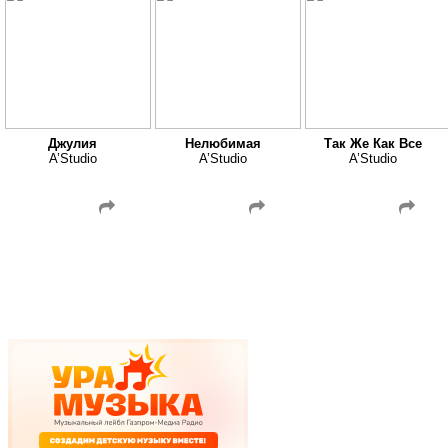
Джулия
Нелюбимая
Так Же Как Все
A’Studio
A’Studio
A’Studio