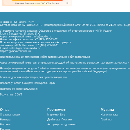
© ООО «ГПМ Радио», 2026
Сетевое издание AVTORADIO.RU, регистрационный номер
СМИ Эл № ФС77-81953 от 24.09.2021,
выда
Учредитель сетевого издания: Общество с ограниченной ответственностью «ГПМ Радио»
Главный редактор: Ипатова И.Ю.
Адрес электронной почты:
info@aradio.ru
Номер телефона редакции: +7 (495) 937-33-67
По всем вопросам размещения рекламы на «Авторадио»
сейлз-хаус «ГПМ Реклама»: +7 (495) 921-40-41
E-mail:
sales@gazprom-media.ru
https://gpmsaleshouse.ru
При использовании материалов сайта гиперссылка на сайт обязательна
Адрес электронной почты для отправления досудебной претензии по вопросам нарушения авторских 
На информационном ресурсе (сайте) применяются рекомендательные технологии (информационные тех
пользователей сети «Интернет», находящихся на территории Российской Федерации)
Более подробная информация для правообладателей
Правила участия в акциях, конкурсах, играх
Политика конфиденциальности
Результаты СОУТ
О нас
Программы
Музыка
О радиостанции
Мурзилки Live
Новая музыка
Команда
Драйв-шоу Поехали
Плейлист
Контакты
Авторадио поздравляет
Реклама