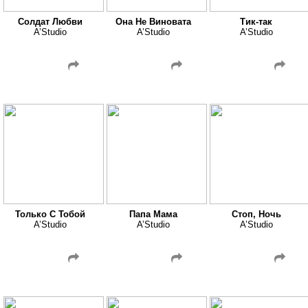
Солдат Любви
Она Не Виновата
Тик-так
A’Studio
A’Studio
A’Studio
Только С Тобой
Папа Мама
Стоп, Ночь
A’Studio
A’Studio
A’Studio