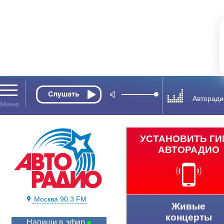
Авторади
УСТАНОВИТЬ Г
АВТОРАДИО
Москва 90.3 FM
Живые
концерты
Напиши в эфир