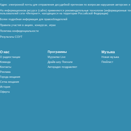
Адрес электронной почты для отправления досудебной претензии по вопросам нарушения авторских 
На информационном ресурсе (сайте) применяются рекомендательные технологии (информационные тех
пользователей сети «Интернет», находящихся на территории Российской Федерации)
Более подробная информация для правообладателей
Правила участия в акциях, конкурсах, играх
Политика конфиденциальности
Результаты СОУТ
О нас
Программы
Музыка
О радиостанции
Мурзилки Live
Новая музыка
Команда
Драйв-шоу Поехали
Плейлист
Контакты
Авторадио поздравляет
Реклама
Города вещания
Сетка вещания
История
Оферта