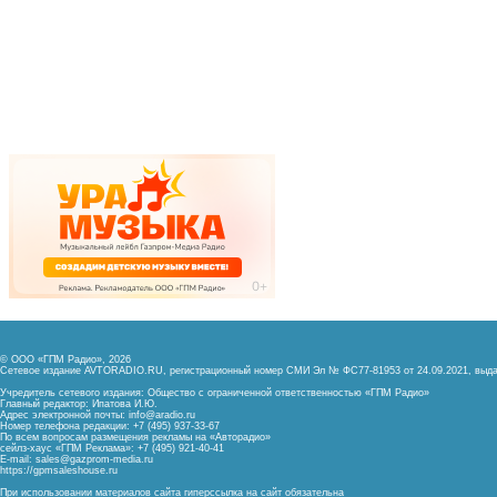
© ООО «ГПМ Радио», 2026
Сетевое издание AVTORADIO.RU, регистрационный номер
СМИ Эл № ФС77-81953 от 24.09.2021,
выда
Учредитель сетевого издания: Общество с ограниченной ответственностью «ГПМ Радио»
Главный редактор: Ипатова И.Ю.
Адрес электронной почты:
info@aradio.ru
Номер телефона редакции: +7 (495) 937-33-67
По всем вопросам размещения рекламы на «Авторадио»
сейлз-хаус «ГПМ Реклама»: +7 (495) 921-40-41
E-mail:
sales@gazprom-media.ru
https://gpmsaleshouse.ru
При использовании материалов сайта гиперссылка на сайт обязательна