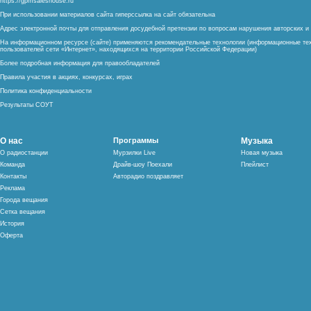
https://gpmsaleshouse.ru
При использовании материалов сайта гиперссылка на сайт обязательна
Адрес электронной почты для отправления досудебной претензии по вопросам нарушения авторских 
На информационном ресурсе (сайте) применяются рекомендательные технологии (информационные тех
пользователей сети «Интернет», находящихся на территории Российской Федерации)
Более подробная информация для правообладателей
Правила участия в акциях, конкурсах, играх
Политика конфиденциальности
Результаты СОУТ
О нас
Программы
Музыка
О радиостанции
Мурзилки Live
Новая музыка
Команда
Драйв-шоу Поехали
Плейлист
Контакты
Авторадио поздравляет
Реклама
Города вещания
Сетка вещания
История
Оферта