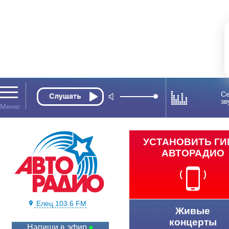
Се
зв
УСТАНОВИТЬ Г
АВТОРАДИО
Елец 103.6 FM
Живые
концерты
Напиши в эфир