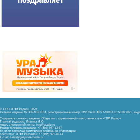
© ООО «ГПМ Радио», 2026
Сетевое издание AVTORADIO.RU, регистрационный номер
СМИ Эл № ФС77-81953 от 24.09.2021,
выда
Учредитель сетевого издания: Общество с ограниченной ответственностью «ГПМ Радио»
Главный редактор: Ипатова И.Ю.
Адрес электронной почты:
info@aradio.ru
Номер телефона редакции: +7 (495) 937-33-67
По всем вопросам размещения рекламы на «Авторадио»
сейлз-хаус «ГПМ Реклама»: +7 (495) 921-40-41
E-mail:
sales@gazprom-media.ru