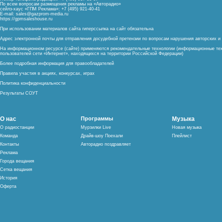
По всем вопросам размещения рекламы на «Авторадио»
сейлз-хаус «ГПМ Реклама»: +7 (495) 921-40-41
E-mail:
sales@gazprom-media.ru
https://gpmsaleshouse.ru
При использовании материалов сайта гиперссылка на сайт обязательна
Адрес электронной почты для отправления досудебной претензии по вопросам нарушения авторских 
На информационном ресурсе (сайте) применяются рекомендательные технологии (информационные тех
пользователей сети «Интернет», находящихся на территории Российской Федерации)
Более подробная информация для правообладателей
Правила участия в акциях, конкурсах, играх
Политика конфиденциальности
Результаты СОУТ
О нас
Программы
Музыка
О радиостанции
Мурзилки Live
Новая музыка
Команда
Драйв-шоу Поехали
Плейлист
Контакты
Авторадио поздравляет
Реклама
Города вещания
Сетка вещания
История
Оферта