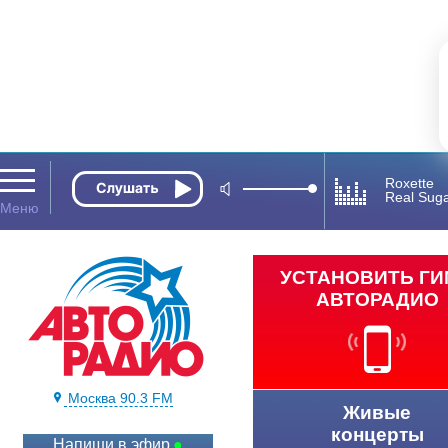
Roxette
Real Sug
УСТАНОВИТЬ Г
АВТОРАДИО
Москва 90.3 FM
Живые
концерты
Напиши в эфир