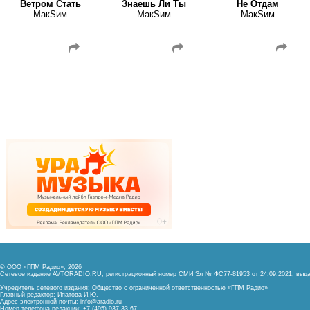
Ветром Стать
Знаешь Ли Ты
Не Отдам
МакSим
МакSим
МакSим
© ООО «ГПМ Радио», 2026
Сетевое издание AVTORADIO.RU, регистрационный номер
СМИ Эл № ФС77-81953 от 24.09.2021,
выда
Учредитель сетевого издания: Общество с ограниченной ответственностью «ГПМ Радио»
Главный редактор: Ипатова И.Ю.
Адрес электронной почты:
info@aradio.ru
Номер телефона редакции: +7 (495) 937-33-67