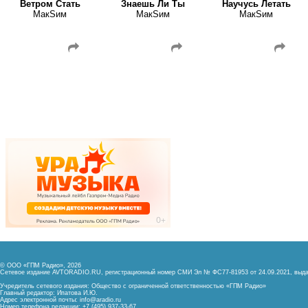
Ветром Стать
Знаешь Ли Ты
Научусь Летать
МакSим
МакSим
МакSим
© ООО «ГПМ Радио», 2026
Сетевое издание AVTORADIO.RU, регистрационный номер
СМИ Эл № ФС77-81953 от 24.09.2021,
выда
Учредитель сетевого издания: Общество с ограниченной ответственностью «ГПМ Радио»
Главный редактор: Ипатова И.Ю.
Адрес электронной почты:
info@aradio.ru
Номер телефона редакции: +7 (495) 937-33-67