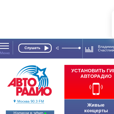
Владимир
Счастлив
УСТАНОВИТЬ Г
АВТОРАДИО
Москва 90.3 FM
Живые
концерты
Напиши в эфир