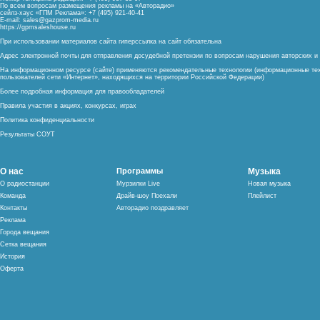
По всем вопросам размещения рекламы на «Авторадио»
сейлз-хаус «ГПМ Реклама»: +7 (495) 921-40-41
E-mail:
sales@gazprom-media.ru
https://gpmsaleshouse.ru
При использовании материалов сайта гиперссылка на сайт обязательна
Адрес электронной почты для отправления досудебной претензии по вопросам нарушения авторских 
На информационном ресурсе (сайте) применяются рекомендательные технологии (информационные тех
пользователей сети «Интернет», находящихся на территории Российской Федерации)
Более подробная информация для правообладателей
Правила участия в акциях, конкурсах, играх
Политика конфиденциальности
Результаты СОУТ
О нас
Программы
Музыка
О радиостанции
Мурзилки Live
Новая музыка
Команда
Драйв-шоу Поехали
Плейлист
Контакты
Авторадио поздравляет
Реклама
Города вещания
Сетка вещания
История
Оферта