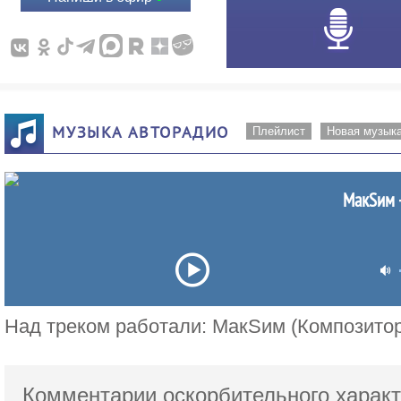
МУЗЫКА АВТОРАДИО
Плейлист
Новая музык
МакSим 
Над треком работали: МакSим (Композитор
Комментарии оскорбительного характ