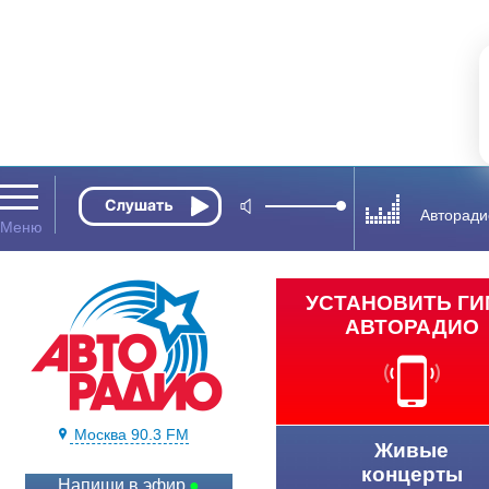
Авторади
УСТАНОВИТЬ Г
АВТОРАДИО
Москва 90.3 FM
Живые
концерты
Напиши в эфир