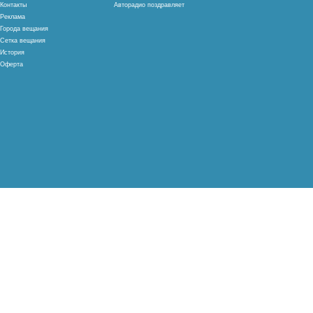
Контакты
Авторадио поздравляет
Реклама
Города вещания
Сетка вещания
История
Оферта