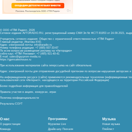
© ООО «ГПМ Радио», 2026
Сетевое издание AVTORADIO.RU, регистрационный номер
СМИ Эл № ФС77-81953 от 24.09.2021,
выда
Учредитель сетевого издания: Общество с ограниченной ответственностью «ГПМ Радио»
Главный редактор: Ипатова И.Ю.
Адрес электронной почты:
info@aradio.ru
Номер телефона редакции: +7 (495) 937-33-67
По всем вопросам размещения рекламы на «Авторадио»
сейлз-хаус «ГПМ Реклама»: +7 (495) 921-40-41
E-mail:
sales@gazprom-media.ru
https://gpmsaleshouse.ru
При использовании материалов сайта гиперссылка на сайт обязательна
Адрес электронной почты для отправления досудебной претензии по вопросам нарушения авторских 
На информационном ресурсе (сайте) применяются рекомендательные технологии (информационные тех
пользователей сети «Интернет», находящихся на территории Российской Федерации)
Более подробная информация для правообладателей
Правила участия в акциях, конкурсах, играх
Политика конфиденциальности
Результаты СОУТ
О нас
Программы
Музыка
О радиостанции
Мурзилки Live
Новая музыка
Команда
Драйв-шоу Поехали
Плейлист