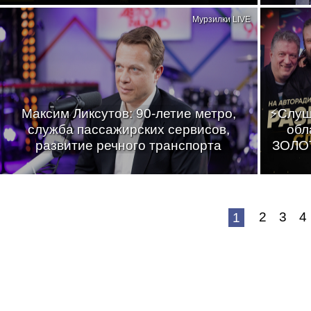
Мурзилки LIVE
Максим Ликсутов: 90-летие метро,
⚡Слуш
служба пассажирских сервисов,
обл
развитие речного транспорта
ЗОЛОТ
2
3
4
1