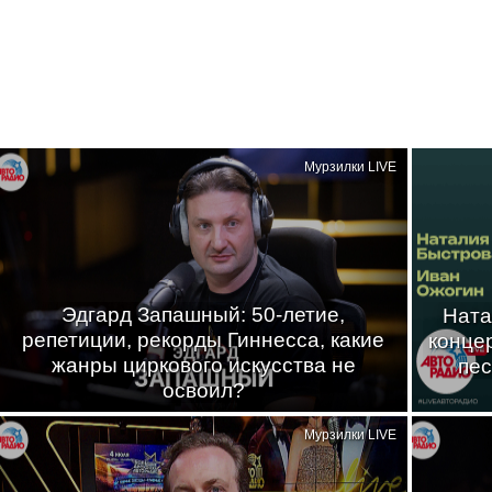
Мурзилки LIVE
Эдгард Запашный: 50-летие,
Ната
репетиции, рекорды Гиннесса, какие
конце
жанры циркового искусства не
пес
освоил?
Мурзилки LIVE