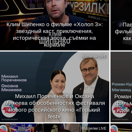
Клим Шипенко о фильме «Холоп 3»:
Пав
звездный каст, приключения,
фильма
историческая эпоха, съёмки на
как
корабле
Мурзилки LIVE
Михаил Пореченков и Оксана
Роман
Михеева об особенностях фестиваля
фильм
нового российского кино «Горький
идеи 
fest»
Мурзилки LIVE