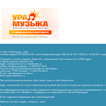
© ООО «ГПМ Радио», 2026
Сетевое издание AVTORADIO.RU, регистрационный номер
СМИ Эл № ФС77-81953 от 24.09.2021,
выда
Учредитель сетевого издания: Общество с ограниченной ответственностью «ГПМ Радио»
Главный редактор: Ипатова И.Ю.
Адрес электронной почты:
info@aradio.ru
Номер телефона редакции: +7 (495) 937-33-67
По всем вопросам размещения рекламы на «Авторадио»
сейлз-хаус «ГПМ Реклама»: +7 (495) 921-40-41
E-mail:
sales@gazprom-media.ru
https://gpmsaleshouse.ru
При использовании материалов сайта гиперссылка на сайт обязательна
Адрес электронной почты для отправления досудебной претензии по вопросам нарушения авторских 
На информационном ресурсе (сайте) применяются рекомендательные технологии (информационные тех
пользователей сети «Интернет», находящихся на территории Российской Федерации)
Более подробная информация для правообладателей
Правила участия в акциях, конкурсах, играх