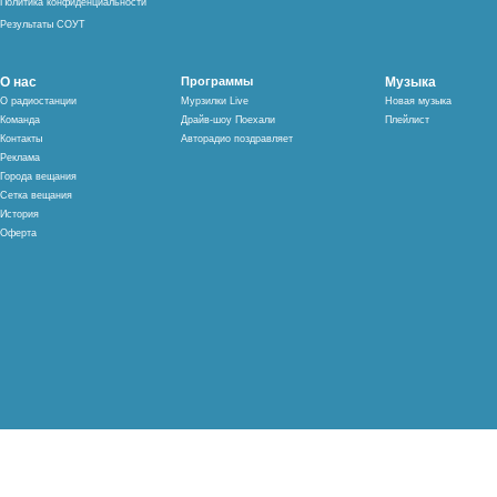
Политика конфиденциальности
Результаты СОУТ
О нас
Программы
Музыка
О радиостанции
Мурзилки Live
Новая музыка
Команда
Драйв-шоу Поехали
Плейлист
Контакты
Авторадио поздравляет
Реклама
Города вещания
Сетка вещания
История
Оферта