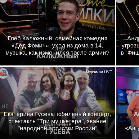
Глеб Калюжный: семейная комедия
Анд
«Дед Фомич», уход из дома в 14,
угроз
музыка, как изменился после армии?
в "Фи
Мурзилки LIVE
А
Екатерина Гусева: юбиленый концерт,
спектакль "Три мушкетера", звание
«Авг
"народной артистки России"