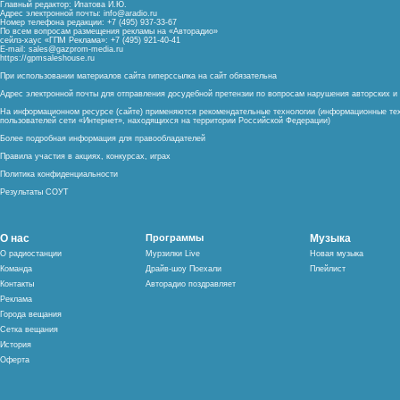
Главный редактор: Ипатова И.Ю.
Адрес электронной почты:
info@aradio.ru
Номер телефона редакции: +7 (495) 937-33-67
По всем вопросам размещения рекламы на «Авторадио»
сейлз-хаус «ГПМ Реклама»: +7 (495) 921-40-41
E-mail:
sales@gazprom-media.ru
https://gpmsaleshouse.ru
При использовании материалов сайта гиперссылка на сайт обязательна
Адрес электронной почты для отправления досудебной претензии по вопросам нарушения авторских 
На информационном ресурсе (сайте) применяются рекомендательные технологии (информационные тех
пользователей сети «Интернет», находящихся на территории Российской Федерации)
Более подробная информация для правообладателей
Правила участия в акциях, конкурсах, играх
Политика конфиденциальности
Результаты СОУТ
О нас
Программы
Музыка
О радиостанции
Мурзилки Live
Новая музыка
Команда
Драйв-шоу Поехали
Плейлист
Контакты
Авторадио поздравляет
Реклама
Города вещания
Сетка вещания
История
Оферта