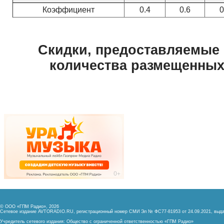
© ООО «ГПМ Радио», 2026
Сетевое издание AVTORADIO.RU, регистрационный номер
СМИ Эл № ФС77-81953 от 24.09.2021,
выда
Учредитель сетевого издания: Общество с ограниченной ответственностью «ГПМ Радио»