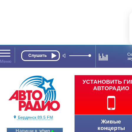
Се
зв
УСТАНОВИТЬ Г
АВТОРАДИО
Бердянск 89.5 FM
Живые
концерты
Напиши в эфир