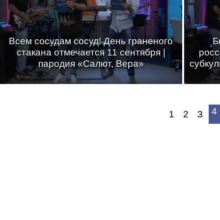
Всем сосудам сосуд! День граненого
Б
стакана отмечается 11 сентября |
росс
пародия «Салют, Вера»
субкул
4
1
2
3