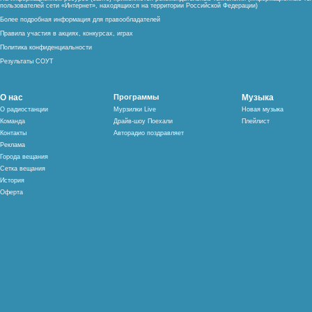
пользователей сети «Интернет», находящихся на территории Российской Федерации)
Более подробная информация для правообладателей
Правила участия в акциях, конкурсах, играх
Политика конфиденциальности
Результаты СОУТ
О нас
Программы
Музыка
О радиостанции
Мурзилки Live
Новая музыка
Команда
Драйв-шоу Поехали
Плейлист
Контакты
Авторадио поздравляет
Реклама
Города вещания
Сетка вещания
История
Оферта