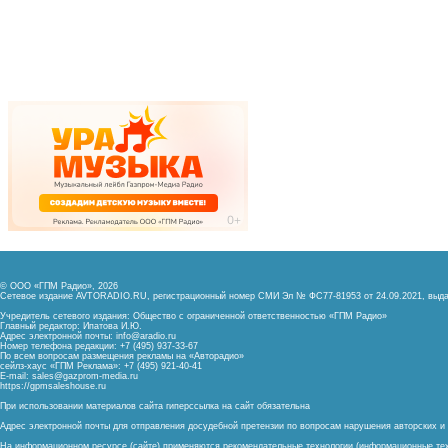
© ООО «ГПМ Радио», 2026
Сетевое издание AVTORADIO.RU, регистрационный номер
СМИ Эл № ФС77-81953 от 24.09.2021,
выда
Учредитель сетевого издания: Общество с ограниченной ответственностью «ГПМ Радио»
Главный редактор: Ипатова И.Ю.
Адрес электронной почты:
info@aradio.ru
Номер телефона редакции: +7 (495) 937-33-67
По всем вопросам размещения рекламы на «Авторадио»
сейлз-хаус «ГПМ Реклама»: +7 (495) 921-40-41
E-mail:
sales@gazprom-media.ru
https://gpmsaleshouse.ru
При использовании материалов сайта гиперссылка на сайт обязательна
Адрес электронной почты для отправления досудебной претензии по вопросам нарушения авторских 
На информационном ресурсе (сайте) применяются рекомендательные технологии (информационные тех