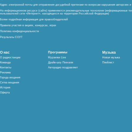
Адрес электронной почты для отправления досудебной претензии по вопросам нарушения авторских 
На информационном ресурсе (сайте) применяются рекомендательные технологии (информационные тех
пользователей сети «Интернет», находящихся на территории Российской Федерации)
Более подробная информация для правообладателей
Правила участия в акциях, конкурсах, играх
Политика конфиденциальности
Результаты СОУТ
О нас
Программы
Музыка
О радиостанции
Мурзилки Live
Новая музыка
Команда
Драйв-шоу Поехали
Плейлист
Контакты
Авторадио поздравляет
Реклама
Города вещания
Сетка вещания
История
Оферта