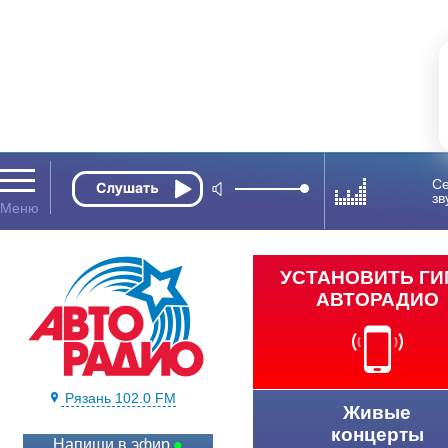
Се
зв
УСТАНОВИТЬ Г
АВТОРАДИО
Рязань 102.0 FM
Живые
концерты
Напиши в эфир