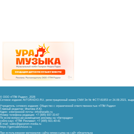
© ООО «ГПМ Радио», 2026
Сетевое издание AVTORADIO.RU, регистрационный номер
СМИ Эл № ФС77-81953 от 24.09.2021,
выда
Учредитель сетевого издания: Общество с ограниченной ответственностью «ГПМ Радио»
Главный редактор: Ипатова И.Ю.
Адрес электронной почты:
info@aradio.ru
Номер телефона редакции: +7 (495) 937-33-67
По всем вопросам размещения рекламы на «Авторадио»
сейлз-хаус «ГПМ Реклама»: +7 (495) 921-40-41
E-mail:
sales@gazprom-media.ru
https://gpmsaleshouse.ru
При использовании материалов сайта гиперссылка на сайт обязательна