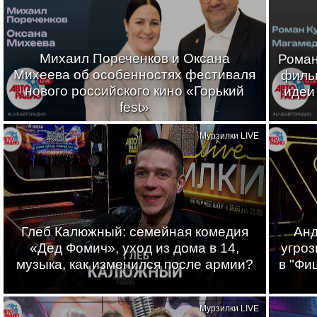
Михаил Пореченков и Оксана
Роман
Михеева об особенностях фестиваля
филь
нового российского кино «Горький
идеи
fest»
Мурзилки LIVE
Глеб Калюжный: семейная комедия
Анд
«Дед Фомич», уход из дома в 14,
угроз
музыка, как изменился после армии?
в "Фи
Мурзилки LIVE