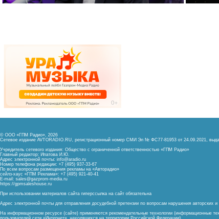
© ООО «ГПМ Радио», 2026
Сетевое издание AVTORADIO.RU, регистрационный номер
СМИ Эл № ФС77-81953 от 24.09.2021,
выда
Учредитель сетевого издания: Общество с ограниченной ответственностью «ГПМ Радио»
Главный редактор: Ипатова И.Ю.
Адрес электронной почты:
info@aradio.ru
Номер телефона редакции: +7 (495) 937-33-67
По всем вопросам размещения рекламы на «Авторадио»
сейлз-хаус «ГПМ Реклама»: +7 (495) 921-40-41
E-mail:
sales@gazprom-media.ru
https://gpmsaleshouse.ru
При использовании материалов сайта гиперссылка на сайт обязательна
Адрес электронной почты для отправления досудебной претензии по вопросам нарушения авторских 
На информационном ресурсе (сайте) применяются рекомендательные технологии (информационные тех
пользователей сети «Интернет», находящихся на территории Российской Федерации)