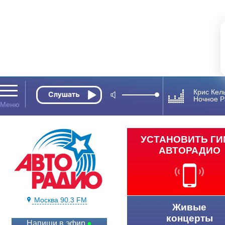
Крис Кел
Ночное Р
УСТАНОВИТЬ Г
АВТОРАДИО
Москва 90.3 FM
Живые
концерты
Напиши в эфир