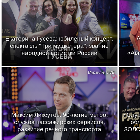
А
Екатерина Гусева: юбиленый концерт,
спектакль "Три мушкетера", звание
«Авг
"народной артистки России"
Мурзилки LIVE
Максим Ликсутов: 90-летие метро,
⚡Слуш
служба пассажирских сервисов,
обл
развитие речного транспорта
ЗОЛО