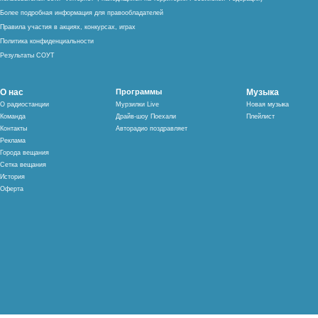
Более подробная информация для правообладателей
Правила участия в акциях, конкурсах, играх
Политика конфиденциальности
Результаты СОУТ
О нас
Программы
Музыка
О радиостанции
Мурзилки Live
Новая музыка
Команда
Драйв-шоу Поехали
Плейлист
Контакты
Авторадио поздравляет
Реклама
Города вещания
Сетка вещания
История
Оферта