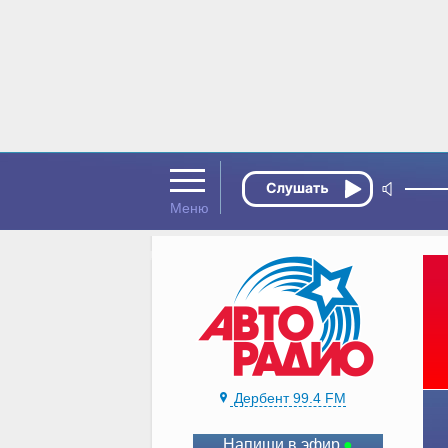
Дербент 99.4 FM
Напиши в эфир