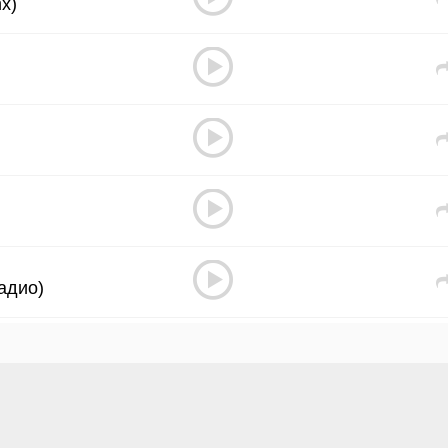
mx)
адио)