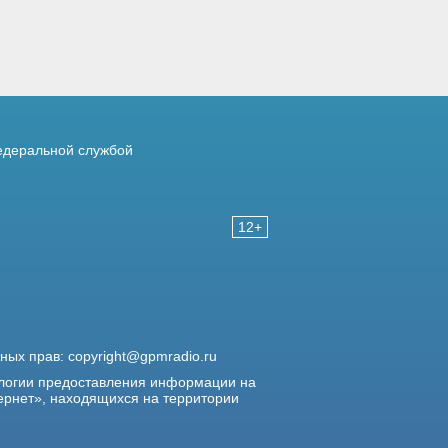
деральной службой
12+
жных прав:
copyright@gpmradio.ru
логии предоставления информации на
ернет», находящихся на территории