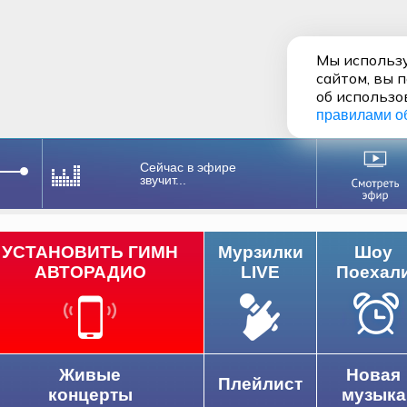
Мы использу
сайтом, вы 
об использо
правилами о
Сейчас в эфире
звучит...
УСТАНОВИТЬ ГИМН
Мурзилки
Шоу
АВТОРАДИО
LIVE
Поехал
Живые
Новая
Плейлист
концерты
музыка