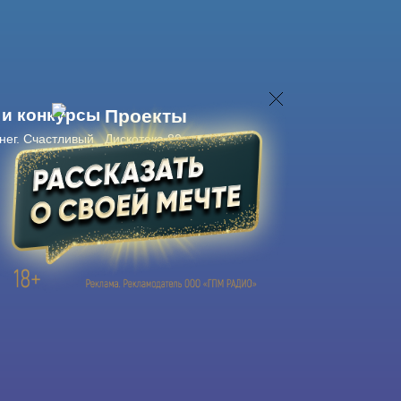
 и конкурсы
Проекты
нег. Счастливый
Дискотека 80-х
Живые концерты
Журнал Авторадио
Авторадио
в смартфоне