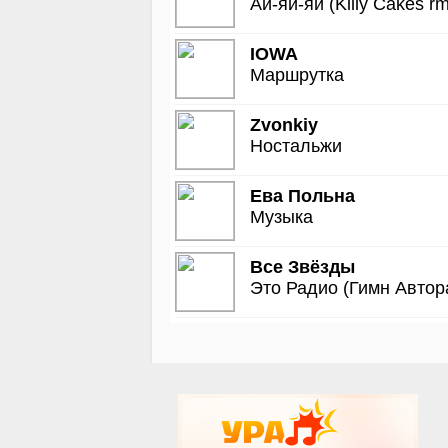
Ай-яй-яй (Killy Cakes r
IOWA
Маршрутка
Zvonkiy
Ностальжи
Ева Польна
Музыка
Все Звёзды
Это Радио (Гимн Автор